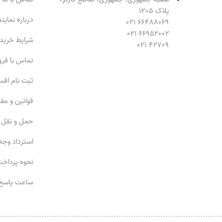
پلاک 1205
درباره نمای
66488069 021
66952002 021
شرایط خرید
42709 021
تماس با فر
ثبت نام اق
قوانین و مق
حمل و نقل
استرداد وجه
نحوه پرداخ
ساعت پاسخ‌