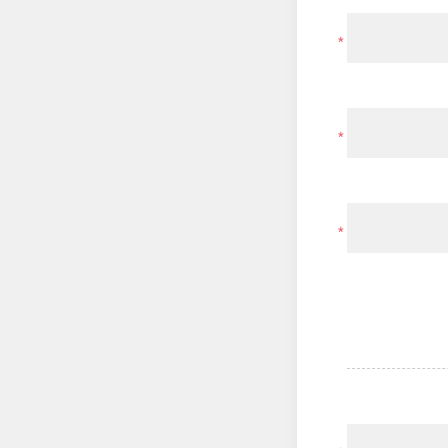
*
*
*