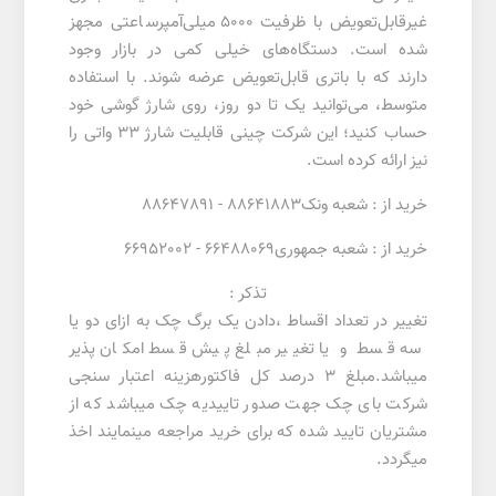
غیرقابل‌تعویض با ظرفیت 5000 میلی‌آمپرساعتی مجهز
شده است. دستگاه‌های خیلی کمی در بازار وجود
دارند که با باتری قابل‌تعویض عرضه شوند. با استفاده
متوسط، می‌توانید یک تا دو روز، روی شارژ گوشی خود
حساب کنید؛ این شرکت چینی قابلیت شارژ ۳۳ واتی را
نیز ارائه کرده است.
خرید از : شعبه ونک88641883 - 88647891
خرید از : شعبه جمهوری66488069 - 66952002
تذکر :
تغییر در تعداد اقساط ،دادن یک برگ چک به ازای دو یا
سه قسط و یا تغییر مبلغ پیش قسط امکان پذیر
میباشد.مبلغ 3 درصد کل فاکتورهزینه اعتبار سنجی
شرکت بای چک جهت صدور تاییدیه چک میباشد که از
مشتریان تایید شده که برای خرید مراجعه مینمایند اخذ
میگردد.