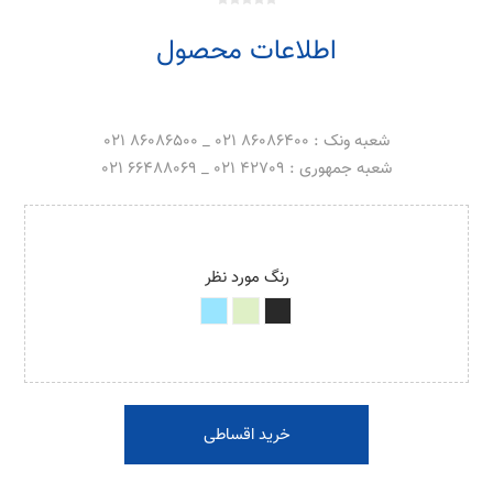
اطلاعات محصول
شعبه ونک : 86086400 021 _ 86086500 021
شعبه جمهوری : 42709 021 _ 66488069 021
رنگ مورد نظر
خرید اقساطی