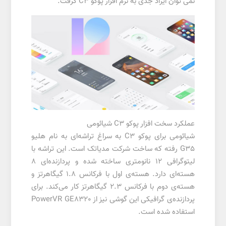
نمی توان ایراد جدی به نرم افزار پوکو C3 گرفت.
عملکرد سخت افزار پوکو C3 شیائومی
شیائومی برای پوکو C3 به سراغ تراشه‌ای به نام هلیو
G35 رفته که ساخت شرکت مدیاتک است. این تراشه با
لیتوگرافی ۱۲ نانومتری ساخته شده و پردازنده‌ای ۸
هسته‌ای دارد. هسته‌ی اول با فرکانس ۱.۸ گیگاهرتز و
هسته‌ی دوم با فرکانس ۲.۳ گیگاهرتز کار می‌کند. برای
پردازنده‌ی گرافیکی این گوشی نیز از PowerVR GE8320
استفاده شده است.