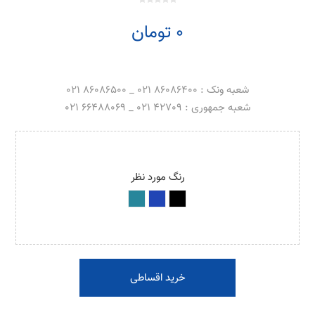
0 تومان
شعبه ونک : 86086400 021 _ 86086500 021
شعبه جمهوری : 42709 021 _ 66488069 021
رنگ مورد نظر
خرید اقساطی