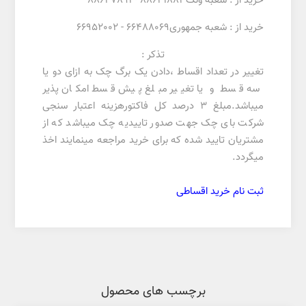
خرید از : شعبه ونک88641883 - 88647891
خرید از : شعبه جمهوری66488069 - 66952002
تذکر :
تغییر در تعداد اقساط ،دادن یک برگ چک به ازای دو یا
سه قسط و یا تغییر مبلغ پیش قسط امکان پذیر
میباشد.مبلغ 3 درصد کل فاکتورهزینه اعتبار سنجی
شرکت بای چک جهت صدور تاییدیه چک میباشد که از
مشتریان تایید شده که برای خرید مراجعه مینمایند اخذ
میگردد.
ثبت نام خرید اقساطی
برچسب های محصول