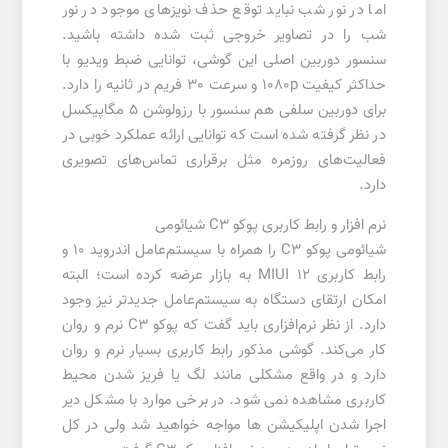
اما در نور شب نباید توقع حذف نویز‌های موجود در نور
شب را در تصاویر خروجی ثبت شده داشته باشید.
سنسور دوربین اصلی این گوشی، توانایی ضبط ویدیو با
حداکثر کیفیت 1080p و سرعت 30 فریم در ثانیه را دارد.
برای دوربین سلفی هم سنسور با رزولوشن 5 مگاپیکسل
در نظر گرفته شده است که توانایی ارائه عملکرد خوبی در
فعالیت‌های روزمره مثل برقراری تماس‌های تصویری
دارد.
نرم افزار و رابط کاربری پوکو C3 شیائومی
شیائومی پوکو C3 را همراه با سیستم‌عامل اندروید ۱۰ و
رابط کاربری MIUI 12 به بازار عرضه کرده است؛ البته
امکان ارتقای دستگاه به سیستم‌عامل جدیدتر نیز وجود
دارد. از نظر نرم‌افزاری باید گفت که پوکو C3 نرم و روان
کار می‌کند. گوشی مذکور رابط کاربری بسیار نرم و روان
دارد و در واقع مشکلی مانند لگ یا فریز شدن محیط
کاربری مشاهده نمی شود. در برخی موارد با مشکل دیر
اجرا شدن اپلیکیشن ها مواجه خواهید شد ولی در کل