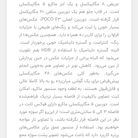
عریض ۸ مگاپیکسل و یک لنز ماکرو ۵ مگاپیکسلی
است. در قاب جلو هم یک دوربین سلفی ۲۰ مگاپیکسل
قرار گرفته است. دوربین اصلی POCO F3، عکس‌های
بسیار خوبی را ثبت می‌کند و رنگ‌های طبیعی با جزئیات
فراوان را برای کاربر به همراه دارد. همچنین عکس‌ها از
رنگ، کنتراست و گستره داینامیک خوبی برخوردار است.
البته گستره داینامیک با استفاده از HDR هم تقویت
می‌شود که البته برخی از جزئیات عکس در حین پردازش
از بین می‌رود. کاهش نویز در تصاویر هم به‌خوبی انجام
می‌گیرد. به‌طور کلی عکس‌های ۴۸ مگاپیکسلی
پیش‌فرض برای یک گوشی میان‌رده رو به بالا کاملا عالی
و قابل‌قبول هستند. به لطف وجود سنسور ماکرو، امکان
ثبت تصاویر باکیفیت از فاصله بسیار نزدیک فراهم‌شده
است. دوربین ۵ مگاپیکسلی ماکرو دارای فوکس ثابت در
فاصله ۳ الی ۵ سانتی‌متری است؛ از این‌رو اگر سوژه مورد
نظر در این فاصله قرار نگرفته باشد، با تصاویر تار مواجه
خواهیم بود. استفاده از سنسور عمق برای عکاسی‎‌های
پرتره کاربرد دارد که باعث می‌‎شود تصویر پشت سوژه محو