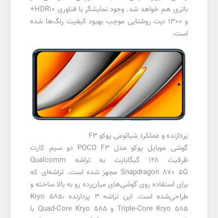
باتری هم خواهد شد. وجود نمایشگر با فناوری HDR10+
و 1300 نیت روشنایی موجب بهبود کیفیت رنگ‌ها شده
است.
پردازنده و عملکرد شیائومی پوکو F3
گوشی موبایل پوکو مدل POCO F3 دو سیم‌ کارت
ظرفیت ۱۲۸ گیگابایت به تراشه Qualcomm
Snapdragon 870 5G مجهز شده است. تراشه‌ای که
برای استفاده روی گوشی‌های میان‌رده رو به‌ بالا ساخته و
طراحی‌شده است. این تراشه ۳ پردازنده Kryo 585،
Triple-Core Kryo 585 و Quad-Core Kryo 585 با