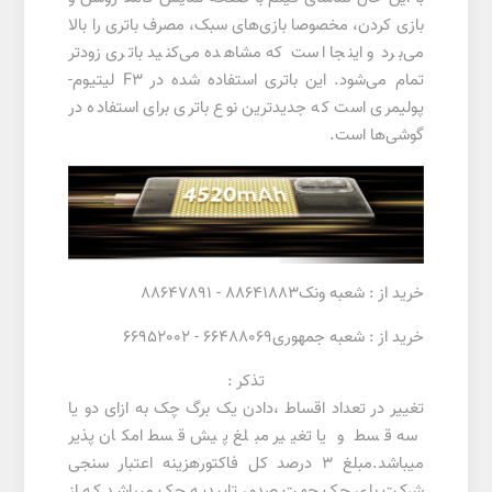
بازی کردن، مخصوصا بازی‌های سبک، مصرف باتری را بالا
می‌برد و اینجا است که مشاهده می‌کنید باتری زودتر
تمام می‌شود. این باتری استفاده شده در F3 لیتیوم-
پولیمری است که جدیدترین نوع باتری برای استفاده در
گوشی‌ها است.
خرید از : شعبه ونک88641883 - 88647891
خرید از : شعبه جمهوری66488069 - 66952002
تذکر :
تغییر در تعداد اقساط ،دادن یک برگ چک به ازای دو یا
سه قسط و یا تغییر مبلغ پیش قسط امکان پذیر
میباشد.مبلغ 3 درصد کل فاکتورهزینه اعتبار سنجی
شرکت بای چک جهت صدور تاییدیه چک میباشد که از