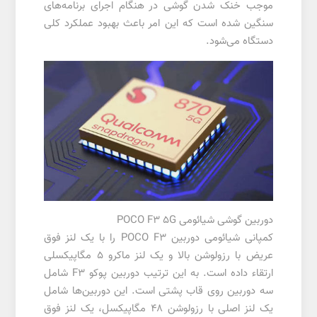
موجب خنک شدن گوشی در هنگام اجرای برنامه‌های
سنگین شده است که این امر باعث بهبود عملکرد کلی
دستگاه می‌شود.
دوربین گوشی شیائومی POCO F3 5G
کمپانی شیائومی دوربین POCO F3 را با یک لنز فوق
عریض با رزولوشن بالا و یک لنز ماکرو ۵ مگاپیکسلی
ارتقاء داده است. به این ترتیب دوربین پوکو F3 شامل
سه دوربین روی قاب پشتی است. این دوربین‌ها شامل
یک لنز اصلی با رزولوشن ۴۸ مگاپیکسل، یک لنز فوق