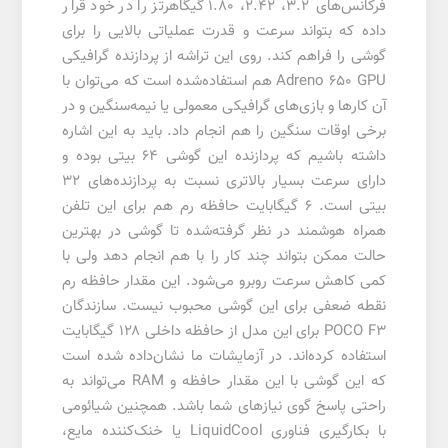
فرکانس‌های 3.2، 2.42، 1.80 گیگاهرتز را در خود قرار
داده که بتواند سرعت و قدرت عملیاتی بالایی را برای
گوشی را فراهم کند. روی این تراشه از پردازنده گرافیکی
Adreno 650 GPU هم استفاده‌شده است که می‌توان با
آن کارها و بازی‌های گرافیکی معمولی یا نیمه‌سنگین و در
برخی اوقات سنگین را هم انجام داد. باید به این اشاره
داشته باشیم که پردازنده این گوشی ۶۴ بیتی بوده و
دارای سرعت بسیار بالاتری نسبت به پردازنده‌های ۳۲
بیتی است. ۶ گیگابایت حافظه رم هم برای این تلفن
همراه هوشمند در نظر گرفته‌شده تا گوشی در بهترین
حالت ممکن بتواند چند کار را با هم انجام دهد ولی با
کمی کاهش سرعت روبرو می‌شود. این مقدار حافظه رم
نقطه ضعفی برای این گوشی محبوب نیست. سازندگان
POCO F3 برای این مدل از حافظه داخلی ۱۲۸ گیگابایت
استفاده کرده‌اند. در آزمایشات ما نشان‌داده شده است
که این گوشی با این مقدار حافظه و RAM می‌تواند به
راحتی پاسخ گوی نیازهای شما باشد. همچنین شیائومی
با بکارگیری فناوری LiquidCool یا خنک‌کننده مایع،