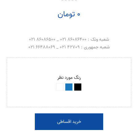
0 تومان
شعبه ونک : 86086400 021 _ 86086500 021
شعبه جمهوری : 42709 021 _ 66488069 021
رنگ مورد نظر
خرید اقساطی