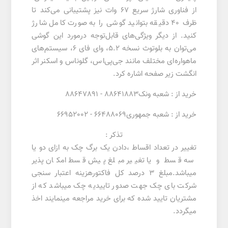
از فناوری شارژ سریع 67 وات نیز پشتیبانی می‌کند تا
ظرف 40 دقیقه بتوانید گوشی را به صورت کامل شارژ
کنید. از دیگر ویژگی‌های قابل‌توجه درمورد این گوشی
می‌توان به بلوتوث نسخه 5.2، وای فای 6، سیستم‌های
ماهواره‌ای مختلف مانند جی‌پی‌اس، گلوناس و اسکنر اثر
انگشت زیر صفحه اشاره کرد.
خرید از : شعبه ونک88641883 - 88647891
خرید از : شعبه جمهوری66488069 - 66952002
تذکر :
تغییر در تعداد اقساط ،دادن یک برگ چک به ازای دو یا
سه قسط و یا تغییر مبلغ پیش قسط امکان پذیر
میباشد.مبلغ 3 درصد کل فاکتورهزینه اعتبار سنجی
شرکت بای چک جهت صدور تاییدیه چک میباشد که از
مشتریان تایید شده که برای خرید مراجعه مینمایند اخذ
میگردد.