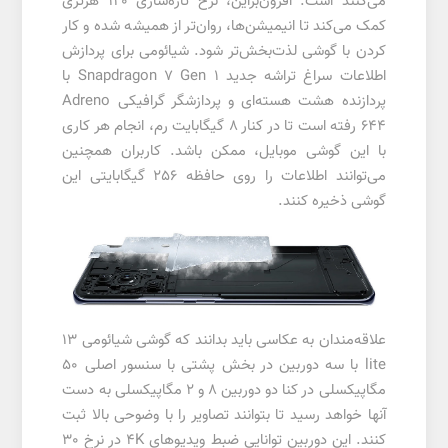
می‌کنند است. افزون‌براین، نرخ تازه‌سازی 120 هرتزی
کمک می‌کند تا انیمیشن‌ها، روان‌تر از همیشه شده و کار
کردن با گوشی لذت‌بخش‌تر شود. شیائومی برای پردازش
اطلاعات سراغ تراشه جدید Snapdragon 7 Gen 1 با
پردازنده هشت هسته‌ای و پردازشگر گرافیکی Adreno
644 رفته است تا در کنار 8 گیگابایت رم، انجام هر کاری
با این گوشی موبایل، ممکن باشد. کاربران همچنین
می‌توانند اطلاعات را روی حافظه 256 گیگابایتی این
گوشی ذخیره کنند.
علاقه‌مندان به عکاسی باید بدانند که گوشی شیائومی 13
lite با سه دوربین در بخش پشتی با سنسور اصلی 50
مگاپیکسلی در کنا دو دوربین 8 و 2 مگاپیکسلی به دست
آنها خواهد رسید تا بتوانند تصاویر را با وضوحی بالا ثبت
کنند. این دوربین توانایی ضبط ویدیوهای 4K در نرخ 30