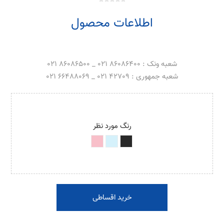
اطلاعات محصول
شعبه ونک : 86086400 021 _ 86086500 021
شعبه جمهوری : 42709 021 _ 66488069 021
رنگ مورد نظر
خرید اقساطی