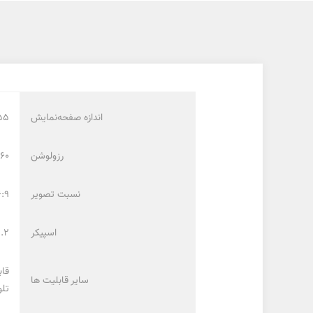
اندازه صفحه‌نمایش
55 ای
رزولوشن
2160 × 40
نسبت تصویر
6:9
اسپیکر
2.2 کان
قاب
سایر قابلیت ها
تلو