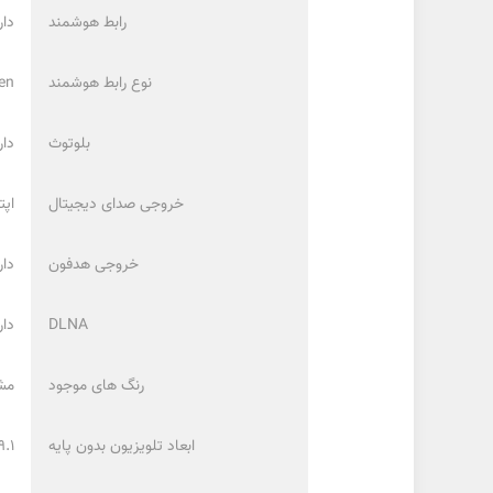
رابط هوشمند
دار
نوع رابط هوشمند
en
بلوتوث
دار
خروجی صدای دیجیتال
اپت
خروجی هدفون
دار
DLNA
دار
رنگ های موجود
مش
ابعاد تلویزیون بدون پایه
9.1 × 71.3 × 124.6 سانتی