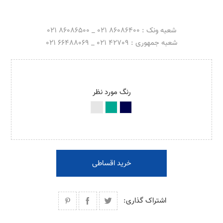
شعبه ونک : 86086400 021 _ 86086500 021
شعبه جمهوری : 42709 021 _ 66488069 021
رنگ مورد نظر
خرید اقساطی
اشتراک گذاری: