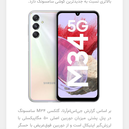
بالاتری نسبت‌ به جدیدترین گوشی سامسونگ دارد.
بر اساس گزارش جی‌اس‌ام‌آرنا، گلکسی M34 سامسونگ
در پنل پشتی میزبان دوربین اصلی 50 مگاپیکسلی با
لرزش‌گیر اپتیکال است و از دوربین فوق‌عریض با حسگر