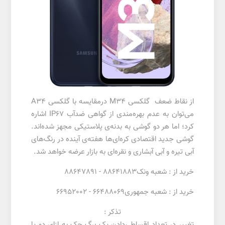
از نقاط ضعف گلکسی M34 درمقایسه با گلکسی A34
می‌توان به عدم بهره‌مندی از گواهی ضدآب IP67 اشاره
کرد؛ اما هر دو گوشی به بدنه‌ی پلاستیکی مجهز شده‌اند.
گوشی جدید اقتصادی کره‌ای‌ها هفته‌ی آینده در رنگ‌های
آبی تیره و آبی آبشاری و نقره‌ای به بازار عرضه خواهد شد.
خرید از : شعبه ونک88641883 - 88647891
خرید از : شعبه جمهوری66488069 - 66952002
تذکر :
تغییر در تعداد اقساط ،دادن یک برگ چک به ازای دو یا