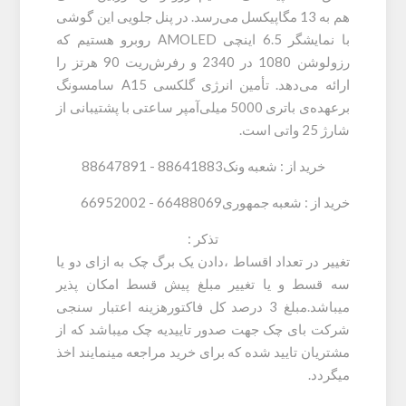
هم به 13 مگاپیکسل می‌رسد. در پنل جلویی این گوشی
با نمایشگر 6.5 اینچی AMOLED روبرو هستیم که
رزولوشن 1080 در 2340 و رفرش‌ریت 90 هرتز را
ارائه می‌دهد. تأمین انرژی گلکسی A15 سامسونگ
برعهده‌ی باتری 5000 میلی‌آمپر ساعتی با پشتیبانی از
شارژ 25 واتی است.
خرید از : شعبه ونک88641883 - 88647891
خرید از : شعبه جمهوری66488069 - 66952002
تذکر :
تغییر در تعداد اقساط ،دادن یک برگ چک به ازای دو یا
سه قسط و یا تغییر مبلغ پیش قسط امکان پذیر
میباشد.مبلغ 3 درصد کل فاکتورهزینه اعتبار سنجی
شرکت بای چک جهت صدور تاییدیه چک میباشد که از
مشتریان تایید شده که برای خرید مراجعه مینمایند اخذ
میگردد.