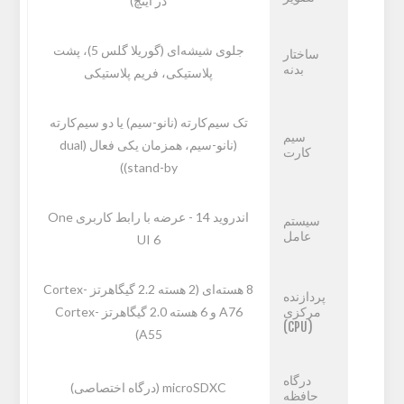
در اینچ)
جلوی شیشه‌ای (گوریلا گلس 5)، پشت
ساختار
بدنه
پلاستیکی، فریم پلاستیکی
تک سیم‌کارته (نانو-سیم) یا دو سیم‌کارته
سیم
(نانو-سیم، همزمان یکی فعال (dual
کارت
stand-by))
اندروید 14 - عرضه با رابط کاربری One
سیستم
عامل
UI 6
8 هسته‌ای (2 هسته 2.2 گیگاهرتز Cortex-
پردازنده
مرکزی
A76 و 6 هسته 2.0 گیگاهرتز Cortex-
(CPU)
A55)
درگاه
microSDXC (درگاه اختصاصی)
حافظه