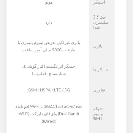
اسپیکر
مونو
جک 3.5
میلیمتری
دارد
صدا
باتری غیرقابل تعویض لیتیوم پلیمری با
باتری
ظرفیت 5000 میلی آمپر ساعت
حسگر اثرانگشت (کنار گوشی)،
حسگر ها
شتاب‌سنج، قطب‌نما
فناوری
GSM / HSPA / LTE / 5G
Wi-Fi 5 (802.11ac) a/b/g/n/ac (دو بانده
شبکه
بیسیم
(Dual Band) وای‌فای دایرکت (Wi-Fi
WI-FI
Direct))