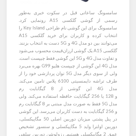
سامسونگ ساعاتی قبل در سکوت خبری به‌طور
رسمی از گوشی گلکسی A15 رونمایی کرد.
سامسونگ برای این گوشی نام طراحی Key Island را
انتخاب کرده و کاربران برای خرید گلکسی A15
می‌توانند بین دو مدل 4G و 5G دست به انتخاب بزنند.
گلکسی A15 یک گوشی ارزان‌قیمت محسوب می‌شود
و تفاوت مدل 4G و 5G این گوشی فقط چیپست است.
مدل 4G این گوشی از چیپست هلیو G99 بهره می‌برد
ولی از سوی دیگر مدل 5G توان پردازشی خود را از
طرف تراشه دایمنسیتی 6100 پلاس تامین می‌کند.
مدل 4G این گوشی از 8 گیگابایت رم
و 128 یا 256 گیگابایت حافظه استفاده می‌کند. ولی
مدل 5G فقط به صورت مدل مبتنی بر 8 گیگابایت رم
و 256 گیگابایت به دست کاربران می‌رسد. این گوشی
در پنل پشتی میزبان دوربین اصلی 50 مگاپیکسلی،
دوربین اولترا واید 5 مگاپیکسلی و سنسور تشخیص
عمق 2 مگاپیکسلی هستیم. رزولوشن دوربین سلفی