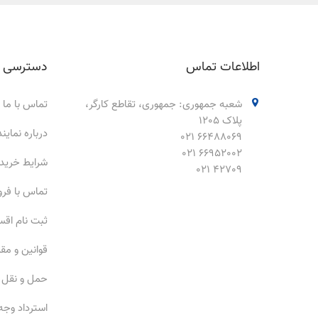
اطلاعات تماس
دسترسی 
شعبه جمهوری: جمهوری، تقاطع کارگر،
تماس با ما
پلاک 1205
درباره نمای
66488069 021
66952002 021
شرایط خرید
42709 021
تماس با فر
ثبت نام اق
قوانین و مق
حمل و نقل
استرداد وجه