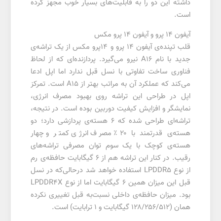
داشته این دو را به قابلیت‌های بسیار خوب مجهز کرده
است.
آیفون 14 پرو و آیفون 14 پرو مکس
قلب تپنده‌ی آیفون ۱۴ پرو و ۱۴پرو مکس از یک تراشه‌ی
جدید با نام A16 نیرو می‌گیرد. پردازنده‌ای که از لحاظ
فناوری ساخت تفاوتی با نسل قبل ندارد اما اپل ادعا
می‌کند که عملکرد آن به مراتب بهتر از A15 است. تمرکز
اپل در طراحی این تراشه روی بهبود مصرف انرژی،
نمایشگر و افزایش کیفیت دوربین بوده است. در نتیجه،
تراشه‌ای طراحی شده که ۶ هسته‌ی پردازشی دارد؛ دو
هسته‌ی قدرتمند با ۲۰٪ مصرف انرژی کمتر و چهار
هسته‌ی کوچک با یک سوم توان مصرفی تراشه‌های
رقیب. در کنار این تراشه هم از ۶ گیگابایت حافظه‌ی رم
از نوع LPDDR5 استفاده خواهد شد درحالی‌که در نسل
قبل این میزان همین ۶ گیگابایت اما از نوع LPDDR4X
بود. میزان حافظه‌ی داخلی نسبت‌به قبل تغییری نکرده
همان (۱۲۸/۲۵۶/۵۱۲ گیگابایت و ۱ ترابایت) است.