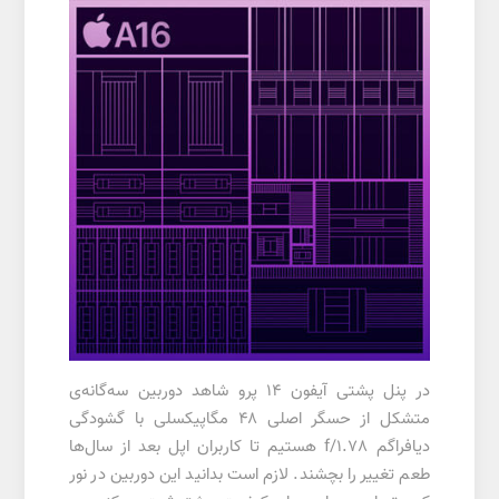
در پنل پشتی آیفون 14 پرو شاهد دوربین سه‌گانه‌ی
متشکل از حسگر اصلی ۴۸ مگاپیکسلی با گشودگی
دیافراگم f/1.78 هستیم تا کاربران اپل بعد از سال‌ها
طعم تغییر را بچشند. لازم است بدانید این دوربین در نور