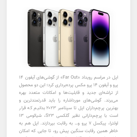
اپل در مراسم رویداد «Far Out» از گوشی‌های آیفون ۱۴
پرو و آیفون ۱۴ پرو مکس پرده‌برداری کرد؛ این دو محصول
از تراشه‌ای جدید و قابلیت‌ها و امکانات متعدد بهره
می‌برند. گوشی‌های مورداشاره را باید قدرتمندترین و
بهترین پرچم‌داران اپل تا سپتامبر ۲۰۲۳ بدانیم که قرار
است با پرچم‌دارانی نظیر گلکسی S23، شیائومی ۱۳
اولترا، پیکسل ۷ پرو و… به رقابت بپردازند. اپل هم به
خاطر همین رقابت سنگین پیش رو، تا جایی که امکان