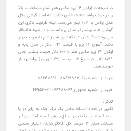
در نتیجه در آیفون ۱۴ پرو مکس هم تمام مشخصات بالا
را در خود خواهد داشت با این تفاوت که ابعاد گوشی مثل
مدل پلاس به ۶٫۷ اینچ می‌رسد. البته ظرفیت باتری این
گوشی هم بیشتر از مدل پرو است و در نتیجه انتظار
می‌رود عملکرد آن در نگه‌داری شارژ هم به مراتب بهتر
باشد. آیفون ۱۴ پرو با قیمت ۹۹۹ دلار در مدل پایه و
آیفون ۱۴ پرو مکس هم با ۱۰۰ دلار قیمت بیشتر یعنی
۱۰۹۹ دلار، در تاریخ ۱۶ سپتامبر (۲۵ شهریور) روانه‌ی بازار
خواهد شد.
خرید از : شعبه ونک88641883 - 88647891
خرید از : شعبه جمهوری66488069 - 66952002
تذکر :
تغییر در تعداد اقساط ،دادن یک برگ چک به ازای دو یا
سه قسط و یا تغییر مبلغ پیش قسط امکان پذیر
میباشد.مبلغ 3 درصد کل فاکتورهزینه اعتبار سنجی
شرکت بای چک جهت صدور تاییدیه چک میباشد که از