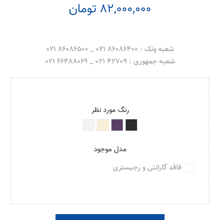
82,000,000 تومان
شعبه ونک : 86086400 021 _ 86086500 021
شعبه جمهوری : 42709 021 _ 66488069 021
رنگ مورد نظر
مدل موجود
فاقد گارانتی و رجیستری