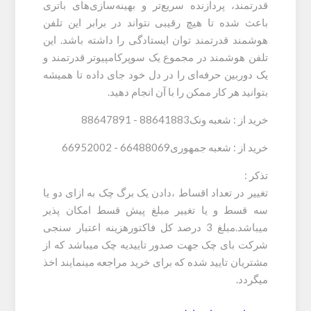
قدرتمند، پردازنده سریع‌تر و بهینه‌سازی‌های باتری
باعث شده تا هیچ رقیبی نتواند در برابر این تلفن
هوشمند قدرتمند توان ایستادگی را داشته باشد. این
تلفن هوشمند در مجموع یک سوپرکامپیوتر قدرتمند و
یک دوربین حرفه‌ای را در دل خود جای داده تا همیشه
بتوانید هر کار ممکن را با آن انجام دهید.
خرید از : شعبه ونک88641883 - 88647891
خرید از : شعبه جمهوری66488069 - 66952002
تذکر :
تغییر در تعداد اقساط ،دادن یک برگ چک به ازای دو یا
سه قسط و یا تغییر مبلغ پیش قسط امکان پذیر
میباشد.مبلغ 3 درصد کل فاکتورهزینه اعتبار سنجی
شرکت بای چک جهت صدور تاییدیه چک میباشد که از
مشتریان تایید شده که برای خرید مراجعه مینمایند اخذ
میگردد.