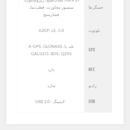
حسگر ها
سنسور مجاورت، قطب‌نما،
فشارسنج
بلوتوث
5.0، A2DP، LE
بله، با A-GPS، GLONASS،
GPS
GALILEO، BDS، QZSS
NFC
دارد
رادیو
ندارد
USB
- لایتنینگ - USB 2.0