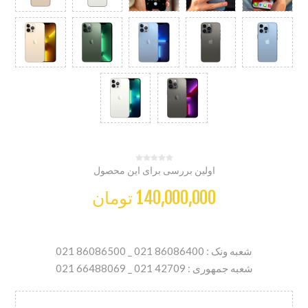
اولین بررسی برای این محصول
140,000,000 تومان
شعبه ونک : 86086400 021 _ 86086500 021
شعبه جمهوری : 42709 021 _ 66488069 021