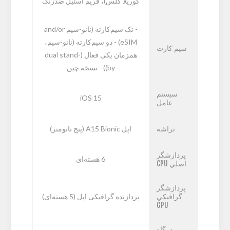
گوریلا گلس)، فریم استیل ضدزنگ
- تک سیم‌کارته (نانو-سیم and/or
eSIM) - دو سیم‌کارته (نانو-سیم،
سیم کارت
همزمان یکی فعال (dual stand-
by)) - نسخه چین
سيستم
iOS 15
عامل
تراشه
اپل A15 Bionic (پنج نانومتر)
پردازشگر
6 هسته‌ای
اصلي CPU
پردازشگر
گرافيکي
پردازنده گرافیکی اپل (5 هسته‌ای)
GPU
درگاه