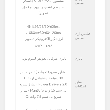
سنسور، f/2.2) SL 3D (حسگر
سلفی
سه‌بعدی تشخیص چهره و عمق
تصویر)
4K@24/25/30/60fps،
1080p@30/60/120fps،
فیلمبرداری
سلفی
لرزشگیر الکترونیکی تصویر-
ژیروسکوپی
باتري
باتری غیرقابل تعویض لیتیوم یونی
- شارژ سریع 20 وات (50 درصد در
30 دقیقه) - پشتیبانی از USB
ساير
Power Delivery 2.0 - شارژ سریع
امکانات
بی سیم 15 وات MagSafe - شارژ
سریع بی سیم 7.5 وات Qi
Face ID، شتاب‌سنج، ژیروسکوپ،