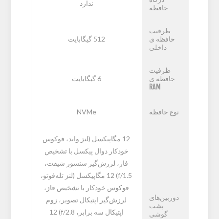
ندارد
حافظه
ظرفیت
حافظه ی
512 گيگابايت
داخلی
ظرفیت
حافظه ی
6 گيگابايت
RAM
نوع حافظه
NVMe
12 مگاپیکسل (لنز واید، فوکوس
خودکار دوال پیکسل با تشخیص
فاز، لرزش‌گیر سنسور شیفت،
f/1.5) 12 مگاپیکسل (لنز تله‌فوتو،
فوکوس خودکار با تشخیص فاز،
دوربین‌های
لرزش‌گیر اپتیکال تصویر، زوم
پشت
اپتیکال سه برابر، f/2.8) 12
گوشی