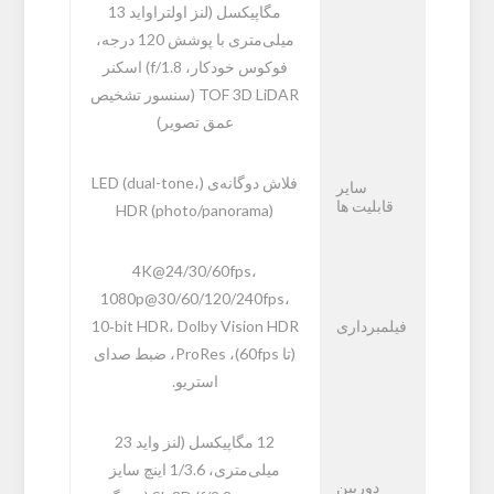
مگاپیکسل (لنز اولتراواید 13
میلی‌متری با پوشش 120 درجه،
فوکوس خودکار، f/1.8) اسکنر
TOF 3D LiDAR (سنسور تشخیص
عمق تصویر)
فلاش دوگانه‌ی (LED (dual-tone،
سایر
قابلیت ها
HDR (photo/panorama)
4K@24/30/60fps،
1080p@30/60/120/240fps،
فیلمبرداری
10‑bit HDR، Dolby Vision HDR
(تا 60fps)، ProRes، ضبط صدای
استریو.
12 مگاپیکسل (لنز واید 23
میلی‌متری، 1/3.6 اینچ سایز
دوربین