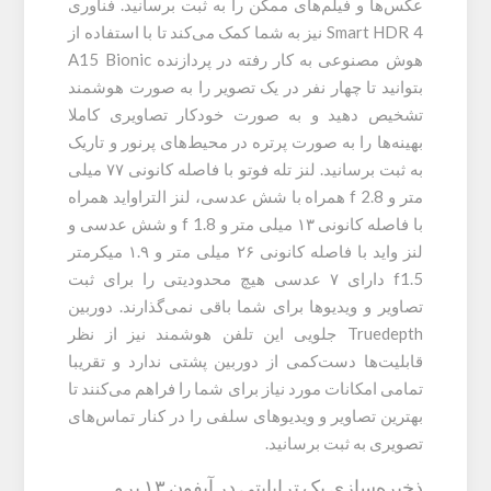
عکس‌ها و فیلم‌های ممکن را به ثبت برسانید. فناوری
Smart HDR 4 نیز به شما کمک می‌کند تا با استفاده از
هوش مصنوعی به کار رفته در پردازنده A15 Bionic
بتوانید تا چهار نفر در یک تصویر را به صورت هوشمند
تشخیص دهید و به صورت خودکار تصاویری کاملا
بهینه‌ها را به صورت پرتره در محیط‌های پرنور و تاریک
به ثبت برسانید. لنز تله فوتو با فاصله کانونی ۷۷ میلی
متر و f 2.8 همراه با شش عدسی، لنز التراواید همراه
با فاصله کانونی ۱۳ میلی متر و f 1.8 و شش عدسی و
لنز واید با فاصله کانونی ۲۶ میلی متر و ۱.۹ میکرمتر
f1.5 دارای ۷ عدسی هیچ محدودیتی را برای ثبت
تصاویر و ویدیوها برای شما باقی نمی‌گذارند. دوربین
Truedepth جلویی این تلفن‌ هوشمند نیز از نظر
قابلیت‌ها دست‌کمی از دوربین پشتی ندارد و تقریبا
تمامی امکانات مورد نیاز برای شما را فراهم می‌کنند تا
بهترین تصاویر و ویدیوهای سلفی را در کنار تماس‌های
تصویری به ثبت برسانید.
ذخیره‌سازی یک ترابایتی در آیفون ۱۳ پرو