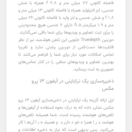
فاصله کانونی ۷۷ میلی متر و f 2.8 همراه با شش
عدسی، لنز التراواید همراه با فاصله کانونی ۱۳ میلی متر و
f 1.8 و شش عدسی و لنز واید با فاصله کانونی ۲۶ میلی
متر و ۱.۹ میکرمتر f1.5 دارای ۷ عدسی هیچ محدودیتی
را برای ثبت تصاویر و ویدیوها برای شما باقی نمی‌گذارند.
دوربین Truedepth جلویی این تلفن‌ هوشمند نیز از نظر
قابلیت‌ها دست‌کمی از دوربین پشتی ندارد و تقریبا
تمامی امکانات مورد نیاز برای شما را فراهم می‌کنند تا
بهترین تصاویر و ویدیوهای سلفی را در کنار تماس‌های
تصویری به ثبت برسانید.
ذخیره‌سازی یک ترابایتی در آیفون ۱۳ پرو
مکس
اپل ارائه گزینه یک ترابایتی در ذخیره‌سازی آیفون ۱۳ پرو
مکس نشان داده که به درک نحوه استفاده از آیفون‌ها و
تلفن‌های هوشمند رسیده است. شما همیشه تلفن‌های
هوشمند را همراه خود دارید و همیشه با آن‌ها کار
می‌کنید. پس بدیهی است که نیاز به ذخیره اطلاعات و