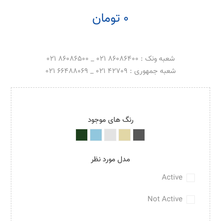
0 تومان
شعبه ونک : 86086400 021 _ 86086500 021
شعبه جمهوری : 42709 021 _ 66488069 021
رنگ های موجود
مدل مورد نظر
Active
Not Active