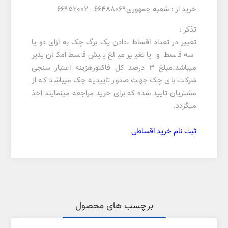
خرید از : شعبه جمهوری66488069 - 66952002
تذکر :
تغییر در تعداد اقساط ،دادن یک برگ چک به ازای دو یا
سه قسط و یا تغییر مبلغ پیش قسط امکان پذیر
میباشد.مبلغ 3 درصد کل فاکتورهزینه اعتبار سنجی
شرکت بای چک جهت صدور تاییدیه چک میباشد که از
مشتریان تایید شده که برای خرید مراجعه مینمایند اخذ
میگردد.
ثبت نام خرید اقساطی
برچسب های محصول