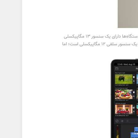
در بخش دوربین نیز نسخه پایه تبلت گلکسی تب اس 9 سامسونگ نسبت به برادران بزرگ‌تر خود تغییراتی دارد؛ درحالی‌که تمام دستگاه‌ها دارای یک سنسور 13 مگاپیکسلی
هستند، تبلت سامسونگ S9 پلاس از یک لنز 8 مگاپیکسلی فوق‌عریض نیز بهره می‌برد. از سویی دیگر، تبلت سامسونگ S9 دارای یک سنسور سلفی 12 مگاپیکسلی است؛ اما