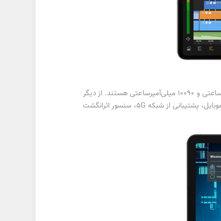
در بخش باتری نیز شاهد تغییر قابل انتظاری هستیم و تبلت‌های گلکسی تب اس ۹ به‌ترتیب دارای باتری‌های 8400 میلی‌آمپرساعتی و 10090 میلی‌آمپرساعتی هستند. از دیگر
مشخصات قابل‌توجه این دو دستگاه می‌توان به گواهی IP68، سیستم خنک‌کننده داخلی پیشرفته برای تجربه روان بازی‌های موبایل، پشتیبانی از شبکه 5G، سنسور اثرانگشت