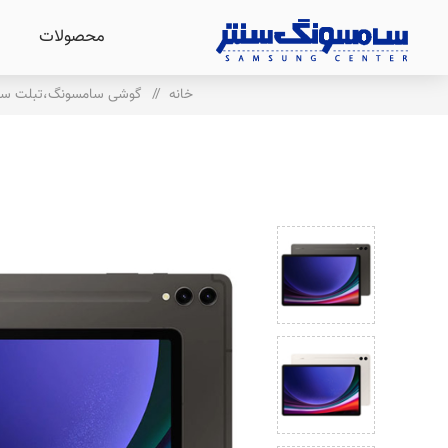
محصولات
خانه
/
گوشی سامسونگ،تبلت س