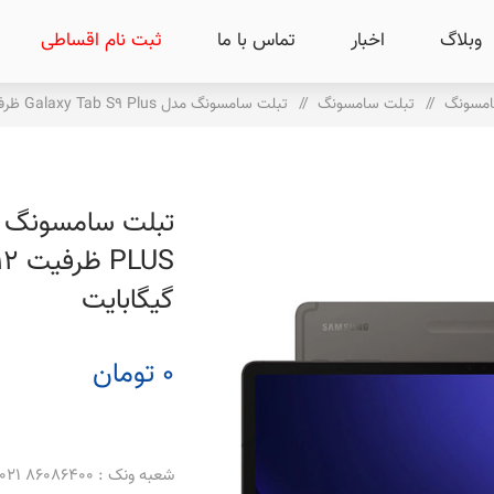
وبلاگ
اخبار
تماس با ما
ثبت نام اقساطی
امسونگ
/
تبلت سامسونگ
/
تبلت سامسونگ مدل Galaxy Tab S9 Plus ظرفیت 512 گیگابایت و رم 12 گیگابایت
گیگابایت
0 تومان
شعبه ونک : 86086400 021 _ 86086500 021