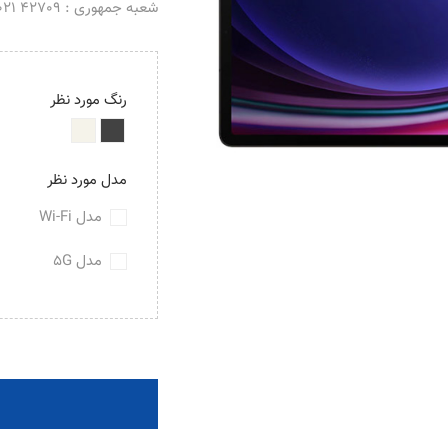
شعبه جمهوری : 42709 021 _ 66488069 021
رنگ مورد نظر
مدل مورد نظر
مدل Wi-Fi
مدل 5G