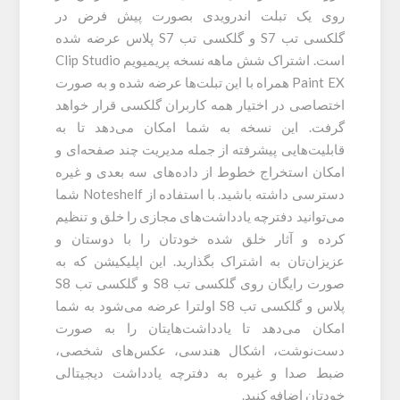
روی یک تبلت اندرویدی بصورت پیش فرض در
گلکسی تب S7 و گلکسی تب S7 پلاس عرضه شده
است. اشتراک شش ماهه نسخه پریمیویم Clip Studio
Paint EX همراه با این تبلت‌ها عرضه شده و به صورت
اختصاصی در اختیار همه کاربران گلکسی قرار خواهد
گرفت. این نسخه به شما امکان می‌دهد تا به
قابلیت‌هایی پیشرفته از جمله مدیریت چند صفحه‌ای و
امکان استخراج خطوط از داده‌های سه بعدی و غیره
دسترسی داشته باشید. با استفاده از Noteshelf شما
می‌توانید دفترچه یادداشت‌های مجازی را خلق و تنظیم
کرده و آثار خلق شده خودتان را با دوستان و
عزیزان‌تان به اشتراک بگذارید. این اپلیکیشن‌ که به
صورت رایگان روی گلکسی تب S8 و گلکسی تب S8
پلاس و گلکسی تب S8 اولترا عرضه می‌‎شود به شما
امکان می‌دهد تا یادداشت‌هایتان را به صورت
دست‌نوشت، اشکال هندسی، عکس‌های شخصی،
ضبط صدا و غیره به دفترچه یادداشت دیجیتالی
خودتان اضافه کنید.