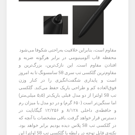
مقاوم است، بنابراین خلاقیت به‌راحتی شکوفا می‌شود
محفظه قاب آلومینیومی در برابر هرگونه ضربه و
افتادن مقاوم است. این نازک‌ترین، بزرگ‌ترین و
مقاوم‌ترین گلکسی تب سری S8 سامسونگ تا به امروز
است و پایداری شگفت‌انگیزی را در کنار وزن
فوق‌العاده کم و طراحی باریک حفظ می‌کند. گلکسی
تب S8 اولترا از دو مدل قبلی باریک‌تر (۵٫۵ میلی‌متر)
اما سنگین‌تر است (۶۵۰ گرم) و در دو مدل با میزان رم
و حافظه‌ی داخلی ۸/۱۲۸ و ۱۲/۲۵۶ گیگابایت در
دسترس قرار خواهد گرفت. باقی مشخصات با آنچه که
در گلکسی تب S8 پلاس دیده بودیم برابر خواهد بود.
نکته‌ی قابل توجه در رابطه با گلکسی تب S8 اولترا این