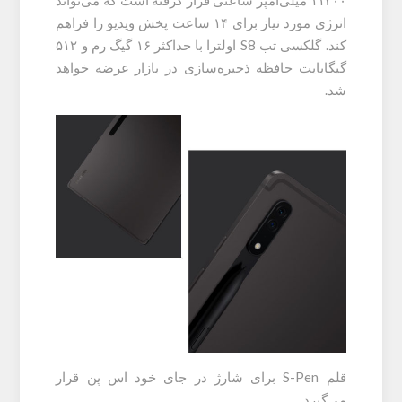
انرژی مورد نیاز برای ۱۴ ساعت پخش ویدیو را فراهم
کند. گلکسی تب S8 اولترا با حداکثر ۱۶ گیگ رم و ۵۱۲
گیگابایت حافظه ذخیره‌سازی در بازار عرضه خواهد
شد.
قلم S-Pen برای شارژ در جای خود اس پن قرار
می‌گیرد