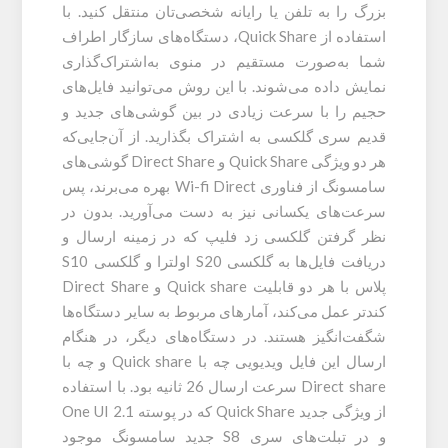
بزرگ را به تلفن یا رایانه شخصی‌تان منتقل کنید. با
استفاده از Quick Share، دستگاه‌های سازگار اطراف
شما به‌صورت مستقیم در منوی به‌اشتراک‌گذاری
نمایش داده می‌شوند. با این روش می‌توانید فایل‌های
حجیم را با سرعت زیادی در بین گوشی‌های جدید و
قدیم سری گلکسی به اشتراک بگذارید. از آن‌جایی‌که
هر دو ویژگی Quick Share و Direct Share گوشی‌های
سامسونگ از فناوری Wi-fi Direct بهره می‌برند، پس
سرعت‌های یکسانی نیز به دست می‌آورید. بدون در
نظر گرفتن گلکسی زد فلیپ که در زمینه ارسال و
دریافت فایل‌ها به گلکسی S20 اولترا و گلکسی S10
پلاس با هر دو قابلیت Quick share و Direct Share
کندتر عمل می‌کند، آمارهای مربوط به سایر دستگاه‌ها
شگفت‌انگیز هستند. در دستگاه‌های دیگر، در هنگام
ارسال این فایل ویدیویی چه با Quick share و چه با
Direct share سرعت ارسال 26 ثانیه بود. با استفاده
از ویژگی جدید Quick Share که در پوسته One UI 2.1
و در تبلت‌های سری S8 جدید سامسونگ موجود