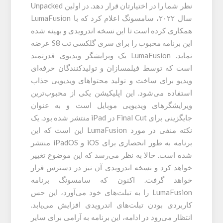
نظر شما را در اختیارتان قرار دهد. در اولین Unpacked
سال ۲۰۲۲، سامسونگ اعلام کرد که با LumaFusion
همکاری کرده است تا این نسخه اندرویدی و بهینه شده
این برنامه محبوب را برای سری گلکسی تب S8 عرضه
نماید. LumaFusion یک ویرایشگر ویدیوی قدرتمند
است که توسط فیلمسازان و تولیدکنندگان حرفه‌ای
ویدیو برای ساخت و تولید محتواهای ویدیویی جذاب
استفاده می‌شود. این اپلیکیشن یکی از محبوب‌ترین
ویرایشگرهای ویدیویی موبایل است و به عنوان
جایگزینی برای Final Cut در iPad منتشر شده بود. یک
نکته منفی در مورد LumaFusion این است که این
برنامه به طور انحصاری برای iOS و iPadOS منتشر
شده است. حالا به نظر می‌رسد که این موضوع تغییر
خواهد کرد و نسخه اندرویدی آن نیز در دسترس قرار
خواهد گرفت. اکنون که سامسونگ برنامه
LumaFusion را به تبلت‌های خود می‌آورد، این حس
کاربردی بودن تبلت‌های اندرویدی افزایش می‌یابد.
انتظار می‌رود در ادامه، این برنامه به آرامی برای سایر