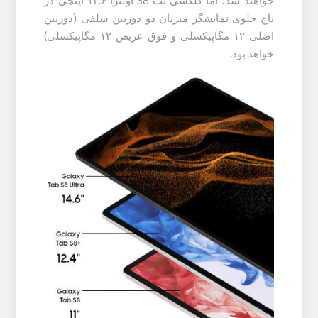
خواهند شد؛ اما گلکسی تب S8 اولترا ۱۴.۶ اینچی در
ناچ جلوی نمایشگر میزبان دو دوربین سلفی (دوربین
اصلی ۱۲ مگاپیکسلی و فوق عریض ۱۲ مگاپیکسلی)‌
خواهد بود.