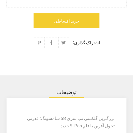
خرید اقساطی
اشتراک گذاری:
توضیحات
بزرگترین گلکسی تب سری S8 سامسونگ؛ قدرتی
تحول آفرین با قلم S-Pen جدید