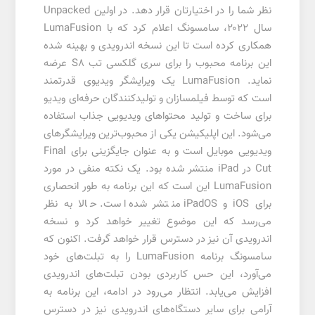
نظر شما را در اختیارتان قرار دهد. در اولین Unpacked
سال ۲۰۲۲، سامسونگ اعلام کرد که با LumaFusion
همکاری کرده است تا این نسخه اندرویدی و بهینه شده
این برنامه محبوب را برای سری گلکسی تب S8 عرضه
نماید. LumaFusion یک ویرایشگر ویدیوی قدرتمند
است که توسط فیلمسازان و تولیدکنندگان حرفه‌ای ویدیو
برای ساخت و تولید محتواهای ویدیویی جذاب استفاده
می‌شود. این اپلیکیشن یکی از محبوب‌ترین ویرایشگرهای
ویدیویی موبایل است و به عنوان جایگزینی برای Final
Cut در iPad منتشر شده بود. یک نکته منفی در مورد
LumaFusion این است که این برنامه به طور انحصاری
برای iOS و iPadOS منتشر شده است. حالا به نظر
می‌رسد که این موضوع تغییر خواهد کرد و نسخه
اندرویدی آن نیز در دسترس قرار خواهد گرفت. اکنون که
سامسونگ برنامه LumaFusion را به تبلت‌های خود
می‌آورد، این حس کاربردی بودن تبلت‌های اندرویدی
افزایش می‌یابد. انتظار می‌رود در ادامه، این برنامه به
آرامی برای سایر دستگاه‌های اندرویدی نیز در دسترس