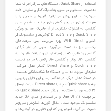
استفاده از Quick Share، دستگاه‌های سازگار اطراف شما
به‌صورت مستقیم در منوی به‌اشتراک‌گذاری نمایش داده
می‌شوند. با این روش می‌توانید فایل‌های حجیم را با
سرعت زیادی در بین گوشی‌های جدید و قدیم سری
گلکسی به اشتراک بگذارید. از آن‌جایی‌که هر دو ویژگی
Quick Share و Direct Share گوشی‌های سامسونگ از
فناوری Wi-fi Direct بهره می‌برند، پس سرعت‌های
یکسانی نیز به دست می‌آورید. بدون در نظر گرفتن
گلکسی زد فلیپ که در زمینه ارسال و دریافت فایل‌ها به
گلکسی S20 اولترا و گلکسی S10 پلاس با هر دو قابلیت
Quick share و Direct Share کندتر عمل می‌کند،
آمارهای مربوط به سایر دستگاه‌ها شگفت‌انگیز هستند.
در دستگاه‌های دیگر، در هنگام ارسال این فایل ویدیویی
چه با Quick share و چه با Direct share سرعت ارسال
26 ثانیه بود. با استفاده از ویژگی جدید Quick Share که
در پوسته One UI 2.1 و در تبلت‌های سری S8 جدید
سامسونگ موجود است، انتقال فایل‌ها آسان‌تر و سریع‌تر
صورت می‌گیرد. امیدواریم که این فناوری در گوشی‌ها و