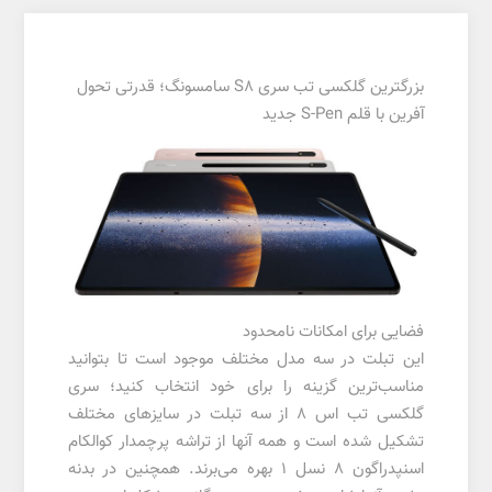
بزرگترین گلکسی تب سری S8 سامسونگ؛ قدرتی تحول
آفرین با قلم S-Pen جدید
فضایی برای امکانات نامحدود
این تبلت در سه مدل مختلف موجود است تا بتوانید
مناسب‌ترین گزینه را برای خود انتخاب کنید؛ سری
گلکسی تب اس ۸ از سه تبلت در سایزهای مختلف
تشکیل شده است و همه آنها از تراشه پرچمدار کوالکام
اسنپدراگون ۸ نسل ۱ بهره می‌برند. همچنین در بدنه