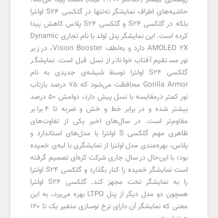
حاشیه‌‌های اطراف نمایشگر نه‌تنها در گلکسی S24 اولترا
بلکه در گلکسی S24 و گلکسی S24 پلاس کاهش پیدا
کرده است. این نمایشگر پنل اولد با نام تجاری Dynamic
AMOLED 2X دارد و به‌لطف Vision Booster، در زیر
نور مستقیم آفتاب خواناتر از نسل قبل است. نمایشگر
گلکسی S24 اولترا توسط شیشه‌ی جدیدی به نام
Gorilla Armor محافظت می‌شود که 75 درصد بازتاب
نور کمتر درمقایسه با نسل پیش دارد، دوامش 50 درصد
بیشتر شده و در برابر خط و خش و ضربه تا 4 برابر
مقاوم‌تر است. در سال‌های اخیر یکی از تفاوت‌های
ظاهری مهم گلکسی S اولترا با مدل‌های استاندارد و
پلاس، بهره‌مندی مدل اولترا از نمایشگری با لبه‌ی خمیده
بود؛ با این‌حال در سال جاری شرکت کره‌ای تصمیم گرفته
است نمایشگر خمیده را کنار بگذارد و گلکسی S24 اولترا
را به نمایشگر تخت مجهز کند. گلکسی S24 اولترا
همچون دو مدل دیگر از پنل LTPO بهره می‌برد، به این
معنی که نمایشگر آن دارای نرخ نوسازی متغیر یک تا 120