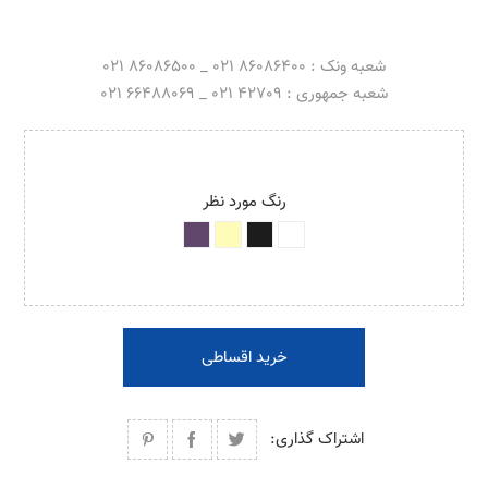
شعبه ونک : 86086400 021 _ 86086500 021
شعبه جمهوری : 42709 021 _ 66488069 021
رنگ مورد نظر
خرید اقساطی
اشتراک گذاری: