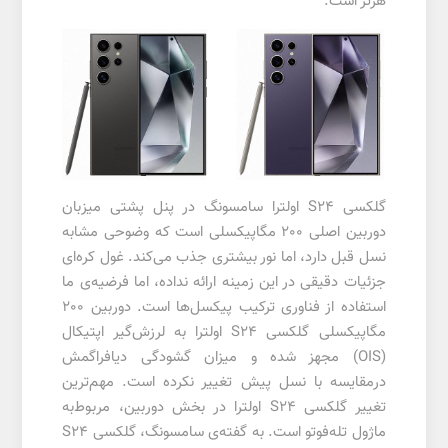
هرتز است.
گلکسی S24 اولترا سامسونگ در پنل پشتی میزبان
دوربین اصلی 200 مگاپیکسلی است که وضوحی مشابه
نسل قبل دارد، اما نور بیشتری جذب می‌کند. غول کره‌ای
جزئیات دقیقی در این زمینه ارائه نداده، اما فرضیه‌ی ما
استفاده از فناوری ترکیب پیکسل‌ها است. دوربین 200
مگاپیکسلی گلکسی S24 اولترا به لرزش‌گیر اپتیکال
(OIS) مجهز شده و میزان گشودگی دیافراگمش
درمقایسه با نسل پیش تغییر نکرده است. مهم‌ترین
تغییر گلکسی S24 اولترا در بخش دوربین، مربوط‌به
ماژول تله‌فوتو است. به گفته‌ی سامسونگ، گلکسی S24