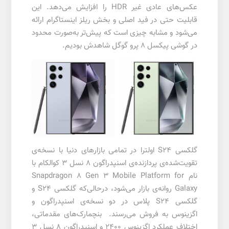
عکس‌های عادی غیر HDR را افزایش می‌دهد. این
قابلیت حتی در فید اصلی و بخش ریلز اینستاگرام ارائه
می‌شود و مشابه چیزی است که پیش‌تر به‌صورت محدود
در گوشی پیکسل 8 پرو گوگل شاهدش بودیم.
گلکسی S24 اولترا در تمامی بازارهای دنیا با نسخه‌ی
تقویت‌شده‌ی پردازنده‌ی اسنپدراگون 8 نسل 3 کوالکام با
نام Snapdragon 8 Gen 3 Mobile Platform for
Galaxy روانه‌ی بازار می‌شود، درحالی‌که گلکسی S24 و
گلکسی S24 پلاس در دو نسخه‌ی اسنپدراگون و
اگزینوس به فروش می‌رسند. بنچمارک‌های مقدماتی،
اختلاف عملکرد اگزینوس 2400 و اسنپدراگون 8 نسل 3