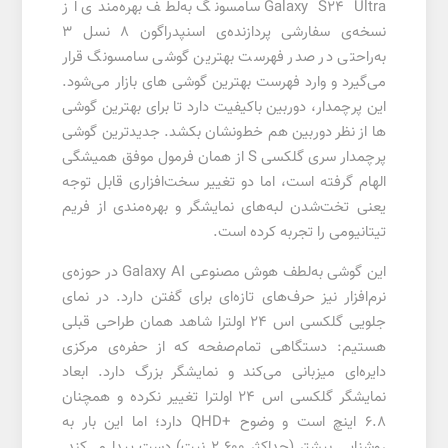
Galaxy S24 Ultra سامسونگ به‌لطف بهره‌مندی از
نسخه‌ی سفارشی پردازنده‌ی اسنپدراگون 8 نسل 3
به‌راحتی در صدر فهرست بهترین گوشی سامسونگ قرار
می‌گیرد و وارد فهرست بهترین گوشی های بازار می‌شود.
این پرچمدار، دوربین باکیفیت دارد تا برای بهترین گوشی
ها از نظر دوربین هم خط‌و‌نشان بکشد. جدیدترین گوشی
پرچمدار سری گلکسی S از همان فرمول موفق همیشگی
الهام گرفته است، اما دو تغییر سخت‌افزاری قابل توجه
یعنی تخت‌شدن لبه‌های نمایشگر و بهره‌مندی از فریم
تیتانیومی را تجربه کرده است.
این گوشی به‌لطف هوش مصنوعی Galaxy AI در حوزه‌ی
نرم‌افزار نیز حرف‌های تازه‌ای برای گفتن دارد. در نمای
جلویی گلکسی اس 24 اولترا شاهد همان طراحی قبلی
هستیم: دستگاهی تمام‌صفحه که از حفره‌ی مرکزی
دایره‌ای میزبانی می‌کند و نمایشگر بزرگ دارد. ابعاد
نمایشگر گلکسی اس 24 اولترا تغییر نکرده و همچنان
6.8 اینچ است و وضوح +QHD دارد؛ اما این بار به
روشنایی بیشتر (حداکثر 2.600 نیت) دست پیدا می‌کند.