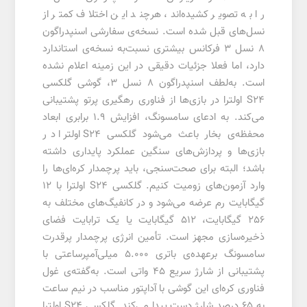
را به تصویر کشیده‌اند، هرچند این اختلاف کمتر از
نسل‌های قبل شده است. نسخه‌ی سفارشی اسنپدراگون
8 نسل 3 فرکانس بیشتری نسبت‌به نسخه‌ی استاندارد
دارد، اما فعلا جزئیات دقیقی در این زمینه اعلام نشده
است. به‌لطف اسنپدراگون 8 نسل 3، گوشی گلکسی
S24 اولترا در بازی‌ها از فناوری رهگیری پرتو پشتیبانی
می‌کند. به ادعای سامسونگ، افزایش 1.9 برابری ابعاد
محفظه‌ی بخار باعث می‌شود گلکسی S24 اولترا در
بازی‌ها و پردازش‌های سنگین عملکرد پایداری داشته
باشد؛ البته برای صحت‌سنجی، باید پرچمدار کره‌ای‌ها را
وارد آزمون‌های زومیت کنیم. گلکسی S24 اولترا با 12
گیگابایت رم عرضه می‌شود و در کانفیگ‌های مختلف به
256 گیگابایت، 512 گیگابایت یا یک ترابایت فضای
ذخیره‌سازی مجهز است. تأمین انرژی پرچمدار پرقدرت
سامسونگ برعهده‌ی باتری 5.000 میلی‌آمپرساعتی با
پشتیبانی از شارژ سریع 45 واتی است. به‌گفته‌ی غول
فناوری کره‌ای این گوشی با آداپتور مناسب در نیم ساعت
به 65 درصد شارژ دست پیدا می‌کند. گلکسی S24 اولترا