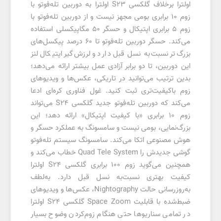
اولترا برخلاف گلکسی S23 اولترا به دوربین تله‌فوتو با
زوم 10 برابری بومی مجهز نیست و از دوربین تله‌فوتو با
زوم 5 برابری اپتیکال و حسگر 50 مگاپیکسلی استفاده
می‌کند. حسگر دوربین تله‌فوتو تا 60 درصد پیکسل‌های
بزرگ‌تر نسبت‌به نسل قبل دارد و لرزش‌گیر اپتیکال لنز
این دوربین، تا دو برابر آزادی عمل بیشتر ارائه می‌دهد؛
بدین ترتیب می‌توانید در تاریکی، عکس‌ها و ویدیوهای
زوم باکیفیت‌تری ثبت کنید. غول فناوری کره‌ای ادعا
می‌کند که دوربین تله‌فوتو جدید گلکسی S24 می‌تواند
زوم 10 برابری «با کیفیت اپتیکال» ارائه دهد؛ این
بزرگ‌نمایی، بومی نیست و سامسونگ به عملکرد حسگر و
هوش مصنوعی اتکا می‌کند. سامسونگ سیستم تله‌فوتو
گوشی جدیدش را Quad Tele System خطاب می‌کند و
همچنین می‌گوید زوم 100 برابری گلکسی S24 اولترا
کیفیت بهتری نسبت‌به نسل قبل دارد. به‌لطف
به‌روزرسانی حالت Nightography، عکس‌ها و ویدیوهای
ضبط‌شده با قابلیت Space Zoom گلکسی S24 اولترا
در تمامی سناریوها حتی هنگام زوم‌کردن وضوح بسیار