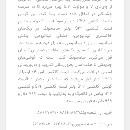
از وای‌فای 7 و بلوتوث 5.3 بهره می‌برد تا به سرعت
چشمگیر در انتقال داده دست پیدا کند. این گوشی
به‌لطف گواهی IP68 دربرابر نفوذ آب و گردوغبار مقاوم
است. گلکسی S24 اولترا سامسونگ در رنگ‌های
خاکستری تیتانیومی، مشکی تیتانیومی، بنفش
تیتانیومی و زرد تیتانیومی به بازار عرضه می‌شود. در
خرید آنلاین، یک‌سری رنگ‌های اضافه در دسترس کاربران
قرار می‌گیرد. سامسونگ گفته است که گوشی‌های
جدیدش تا هفت سال به‌روزرسانی اندروید و به‌روزرسانی
امنیتی دریافت می‌کنند. قیمت گلکسی اس 24 اولترا از
1.299 دلار آغاز می‌شود که 100 دلار بیشتر از قیمت
گوشی گلکسی S23 اولترا است. گلکسی S24 و گلکسی
S24 پلاس در کانفیگ پایه به‌ترتیب با قیمت 799 دلار و
999 دلار به فروش می‌رسند.
خرید از : شعبه ونک88641883 - 88647891
خرید از : شعبه جمهوری66488069 - 66952002