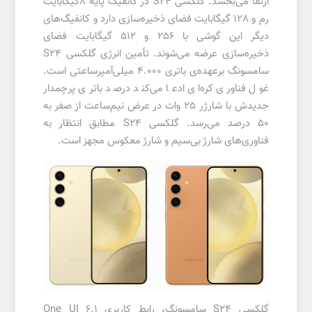
ارتقا می‌بخشد. گلکسی S24 در کانفیگ پایه ۸گیگابایت
رم و 128 گیگابایت فضای ذخیره‌سازی دارد و کانفیگ‌های
دیگر این گوشی با 256 و 512 گیگابایت فضای
ذخیره‌سازی عرضه می‌شوند. تأمین انرژی گلکسی S24
سامسونگ برعهده‌ی باتری 4.000 میلی‌آمپرساعتی است.
غول فناوری کره‌ای ادعا می‌کند درصد باتری پرچمدار
جدیدش با شارژر 25 وات در عرض نیم‌ساعت از صفر به
50 درصد می‌رسد. گلکسی S24 مطابق انتظار به
فناوری‌های شارژ بی‌سیم و شارژ معکوس مجهز است.
گلکسی S24 سامسونگ، رابط کاربری One UI 6.1