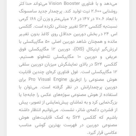
می‌دهد و با فناوری Vision Booster می‌تواند حداکثر
روشنایی 2.600 نیت تولید کند. پرچمدار جدید سامسونگ
با ابعاد 70.6 در 147 در 7.6 میلی‌متر و وزن آن 168 گرمی
نسبت‌به گلکسی S23 تغییر چندانی نکرده است. گلکسی
اس 24 در بخش دوربین حداقل روی کاغذ بدون تغییر
مانده و همچنان شاهد دوربین اصلی ۵۰ مگاپیکسلی با
لرزش‌گیر اپتیکال (OIS)، دوربین‌ 12 مگاپیکسلی فوق
عریض و دوربین 10 مگاپیکسلی تله‌فوتو هستیم.
گلکسی S24 در بالای نمایشگرش میزبان دوربین سلفی
12 مگاپیکسلی است. غول فناوری کره‌ای چندین قابلیت
هوش مصنوعی را ازطریق Pro Visual Engine برای
دوربین‌ پرچمدارانش در نظر گرفته است. می‌توان با
استفاده از هوش مصنوعی سوژه‌های عکس را جابه‌جا یا
بزرگ‌نمایی کرد و به تماشای پیش‌نمایشی از تصویر، پیش
از فشردن دکمه‌ی شاتر، نشست. می‌توانیم انتظار داشته
باشیم که گلکسی S24 به کمک قابلیت‌های هوش
مصنوعی دوربین در فهرست بهترین گوشی مناسب
عکاسی قرار گیرد.