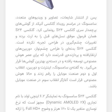
پس از انتشار شایعات، تصاویر و ویدیوهای متعدد،
سامسونگ در مراسم رویداد گلکسی آنپکد از گوشی‌های
پرچمدار سری گلکسی S24 رونمایی کرد. گلکسی S24
همان فرمول موفق نسل‌های قبل را به ارث برده و
تغییرات چشم‌گیری در طراحی تجربه نکرده است.
گلکسی S24 بدنه‌ای با طراحی چشم‌نواز، دوربین‌های
ارتقایافته و پردازنده‌ی قدرتمند دارد که برای عصر هوش
مصنوعی توسعه یافته و در دسته‌ی بهترین گوشی‌ها قرار
می‌گیرد. به گفته‌ی سامسونگ، اینترنت و دوربین، انقلاب
اول و دوم صنعت موبایل را رقم زدند و حالا هوش
مصنوعی قرار است آغازگر انقلاب سوم در صنعت موبایل
باشد.
گلکسی S24 سامسونگ به نمایشگر 6.2 اینچی اولد با نام
تجاری (Dynamic AMOLED 2X) مجهز است که نرخ
نوسازی متغیر یک تا 120 هرتز و وضوح +Full HD را ارائه