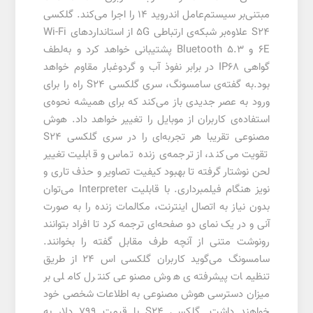
مبتنی‌بر سیستم‌عامل اندروید 14 را اجرا می‌کند. گلکسی
S24 علاوه‌بر شبکه‌ی ارتباطی 5G از استانداردهای Wi-Fi
6E و Bluetooth 5.3 پشتیبانی خواهد کرد و به‌لطف
گواهی IP68 در برابر نفوذ آب و گردوغبار مقاوم خواهد
بود.به گفته‌ی سامسونگ، سری گلکسی S24 راه را برای
ورود به عصر جدیدی باز می‌کند که برای همیشه نحوه‌ی
استفاده‌ی کاربران از موبایل را تغییر خواهد داد. هوش
مصنوعی تقریبا هر تجربه‌ای را در سری گلکسی S24
تقویت می‌کند، از ترجمه‌ی زنده تماس و قابلیت تغییر
لحن نوشتار گرفته تا بهبود کیفیت تصاویر و حذف تاری و
نویز هنگام فیلمبرداری. با قابلیت Interpreter می‌توان
بدون نیاز به اتصال اینترنت، مکالمات زنده را به صورت
آنی و در یک نمای دو صفحه‌ای ترجمه کرد تا افراد بتوانند
رونوشت متنی از آنچه طرف مقابل گفته را بخوانند.
سامسونگ می‌گوید کاربران گلکسی اس 24 از طریق
تنظیمات پیشرفته‌ی هوش مصنوعی کنترل کاملی بر
میزان دسترسی هوش مصنوعی به اطلاعات شخصی خود
خواهند داشت. گلکسی S24 با قیمت 799 دلار به