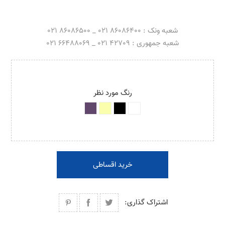
شعبه ونک : 86086400 021 _ 86086500 021
شعبه جمهوری : 42709 021 _ 66488069 021
رنگ مورد نظر
خرید اقساطی
اشتراک گذاری: