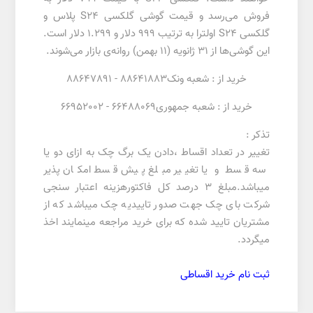
فروش می‌رسد و قیمت گوشی گلکسی S24 پلاس و
گلکسی S24 اولترا به ترتیب 999 دلار و 1.299 دلار است.
این گوشی‌ها از 31 ژانویه (11 بهمن) روانه‌ی بازار می‌شوند.
خرید از : شعبه ونک88641883 - 88647891
خرید از : شعبه جمهوری66488069 - 66952002
تذکر :
تغییر در تعداد اقساط ،دادن یک برگ چک به ازای دو یا
سه قسط و یا تغییر مبلغ پیش قسط امکان پذیر
میباشد.مبلغ 3 درصد کل فاکتورهزینه اعتبار سنجی
شرکت بای چک جهت صدور تاییدیه چک میباشد که از
مشتریان تایید شده که برای خرید مراجعه مینمایند اخذ
میگردد.
ثبت نام خرید اقساطی