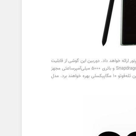
محیط‌های کم‌نور ارائه خواهد داد. دوربین این گوشی از قابلیت
زوم اپتیکال 10 برابری با لرزش‌گیر اپتیکال (OIS) پشتیبانی خواهد کرد. گلکسی S23 اولترا به تراشه‌ی 4 نانومتری Snapdragon 8 Gen 2 و باتری 5000 میلی‌آمپرساعتی مجهز
می‌شود. درحالی‌که گلکسی اس 23 و اس 23 پلاس از دوربین اصلی 50 مگاپیکسلی، دوربین اولتراواید 12 مگاپیکسلی و دوربین تله‌فوتو 10 مگاپیکسلی بهره خواهند برد. مدل