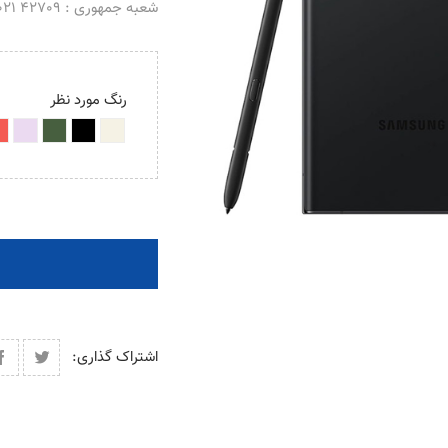
شعبه جمهوری : 42709 021 _ 66488069 021
رنگ مورد نظر
اشتراک گذاری: