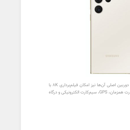
هر سه مدل گوشی از دوربین سلفی 12 مگاپیکسلی با فوکوس خودکار و قابلیت فیلم‌برداری 4K HDR بهره‌مند خواهند شد و دوربین اصلی آن‌ها نیز امکان فیلم‌برداری 8K با
سرعت 30 فریم‌برثانیه را ارائه می‌دهد. از دیگر ویژگی‌های این گوشی‌های هوشمند می‌توان به اتصال 5G، وای فای E6، دو سیم کارت همزمان، GPS، سیم‌کارت الکترونیکی و درگاه