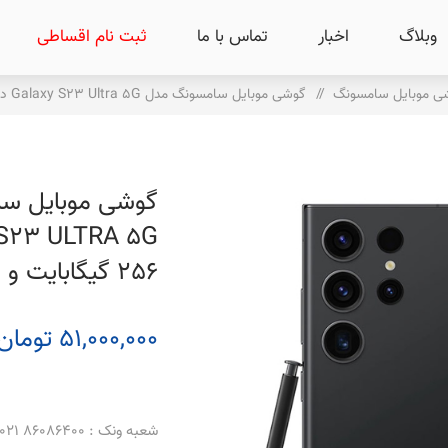
وبلاگ
اخبار
تماس با ما
ثبت نام اقساطی
ی موبایل سامسونگ
/
گوشی موبایل سامسونگ مدل Galaxy S23 Ultra 5G دو سیم کارت ظرفیت 256 گیگابایت و رم 12 گیگابایت
256 گیگابایت و رم 12 گیگابایت
51,000,000 تومان
شعبه ونک : 86086400 021 _ 86086500 021