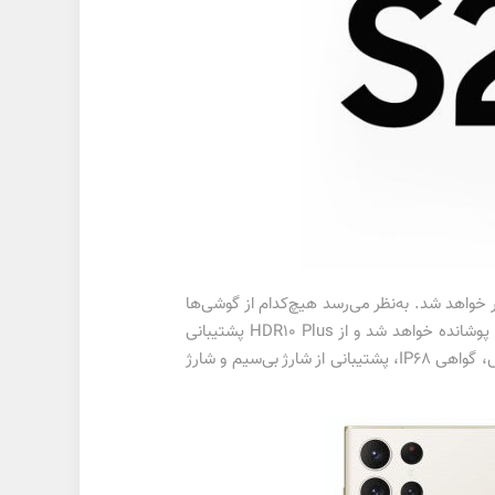
LPDDR و حافظه‌ی ذخیره‌سازی 512/256 گیگابایتی و 1 ترابایتی روانه‌ی بازار خواهد شد. به‌نظر می‌رسد هیچ‌‌کدام از گوشی‌ها
به رم LPDDR5X یا Wi-Fi 7 مجهز نیستند. نمایشگر هر سه مدل سری گلکسی S23 با لایه‌ای از جنس گوریلاگلس وکتوس 2 پوشانده خواهد شد و از HDR10 Plus پشتیبانی
خواهد کرد. از دیگر قابلیت‌های S23 اولترا می‌توان به حسگر اثرانگشت اولتراسونیک زیر نمایشگر، بلندگوهای استریو دالبی اتموس، گواهی IP68، پشتیبانی از شارژ بی‌سیم و شارژ