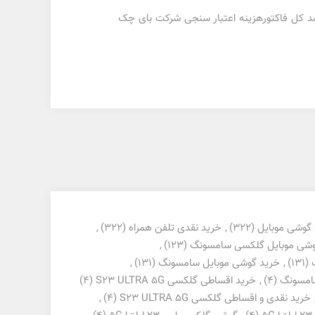
د اقساط ،دادن یک برگ چک به ازای دو یا سه قسط و یا تغییر مبلغ پیش قسط امکان پذیر میباشد.مبلغ 3 درصد کل فاکتورهزینه اعتبار سنجی شرکت بای چک
گوشی موبایل
(322)
,
خرید نقدی تلفن همراه
(322)
,
شی موبایل گلکسی سامسونگ
(123)
,
(131)
,
خرید گوشی موبایل سامسونگ
(131)
,
(4)
,
خرید اقساطی گلکسی S23 ULTRA 5G
(4)
خرید نقدی و اقساطی گلکسی S23 ULTRA 5G
(4)
,