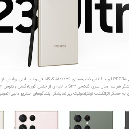
گلکسی اس 23 اولترا با رم 12/8 گیگابایتی از نوع 5