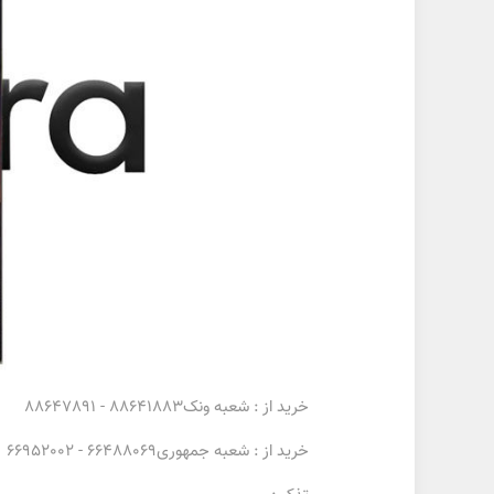
خرید از : شعبه ونک88641883 - 88647891
خرید از : شعبه جمهوری66488069 - 66952002