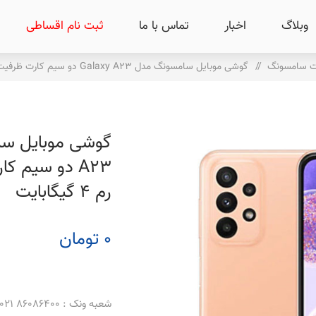
وبلاگ
اخبار
تماس با ما
ثبت نام اقساطی
ت سامسونگ
/
گوشی موبایل سامسونگ مدل Galaxy A23 دو سیم کارت ظرفیت 64 گیگابایت و رم 4 گیگابایت
رم 4 گیگابایت
0 تومان
شعبه ونک : 86086400 021 _ 86086500 021