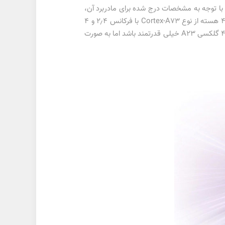
وشی با شماره مدل SM-A235F در گیک‌بنچ حضور پیدا کرد و با توجه به مشخصات درج شده برای مادربرد آن،
به نظر می‌رسد تراشه‌ی اسنپدراگون ۶۸۰ به‌عنوان قلب تپنده‌ی آن ایفای نقش کند. این تراشه از ۸ هسته بهره می‌برد که شامل ۴ هسته از نوع Cortex-A73 با فرکانس ۲٫۴ و ۴
هسته با فرکانس ۱٫۸ از نوع Cortex-A53 می‌شود. از آنجایی که فناوری هسته‌ها قدیمی است، نباید انتظار داشته باشید مدل ۴G گلکسی A23 خیلی قدرتمند باشد اما به صورت