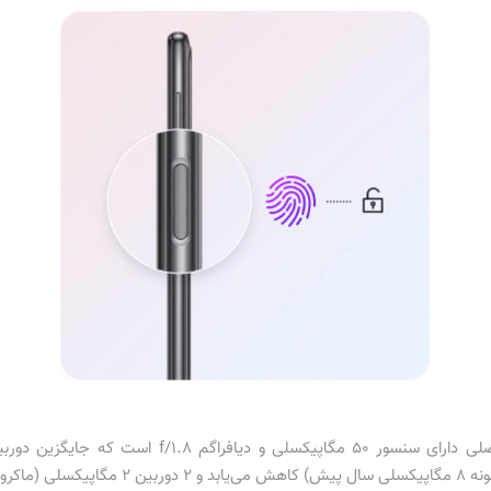
فوق‌عریض به سنسور 5 مگاپیکسلی (نسبت به نمونه