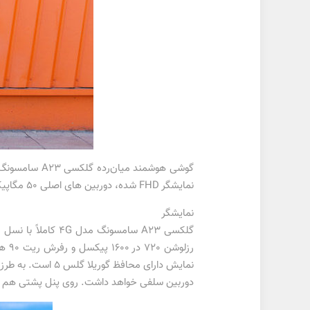
نمایشگر FHD شده، دوربین های اصلی ۵۰ مگاپیکسلی و شارژر ۲۵ واتی در کنار سیستم عامل و رابط کاربری به روز است.
نمایشگر
دوربین سلفی خواهد داشت. روی پنل پشتی هم چهار دوربین شامل ۵۰ مگاپیکسلی اصلی، ۸ مگاپیکسلی فوق‌عریض و دو دور