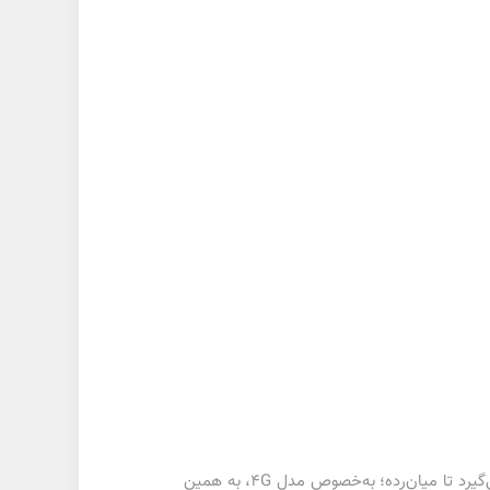
گلکسی A23 از آنجایی که پایین‌تر از سری A53 به حساب می‌آید به همین خاطر بیشتر در دسته‌ی گوشی‌های اقتصادی قرار می‌گیرد تا میان‌رده؛ به‌خصوص مدل ۴G، به همین