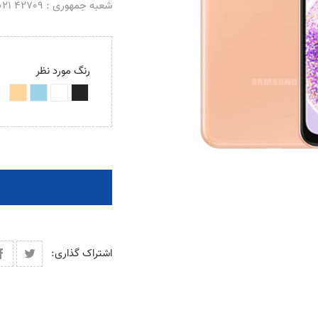
شعبه جمهوری : 42709 021 _ 66488069 021
رنگ مورد نظر
اشتراک گذاری: