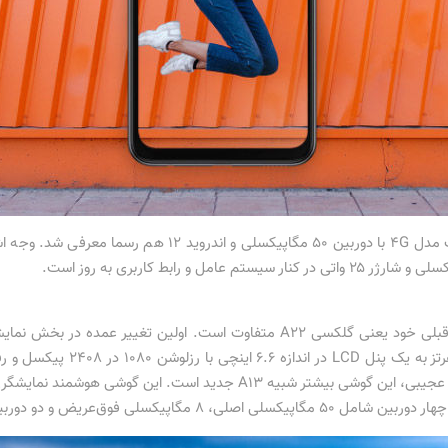
گوشی هوشمند میان‌رده گلکسی A23 سامسونگ مدل 4G با دوربین
بین ۲ مگاپیکسلی ماکرو و سنجش عمق می‌شوند.