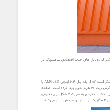
 ۵۰ مگاپیکسلی و اندروید ۱۲ هم رسما معرفی شد. وجه اشتراک موبایل های جدید اقتصادی سامسونگ در
گلکسی A23 سامسونگ مدل 4G کاملاً با نسل قبلی خود یعنی گلکسی A22 متفاوت است. اولین تغییر عمده در بخش نمایشگر است که از یک پنل 6.4 اینچی AMOLED با
رزلوشن 720 در 1600 پیکسل و رفرش ریت 90 هرتز به یک پنل LCD در اندازه 6.6 اینچی با رزلوشن 1080 در 2408 پیکسل و رفرش ریت 60 هرتز تغییر پیدا کرده است. صفحه
نمایش دارای محافظ گوریلا گلس 5 است. به طرز عجیبی، این گوشی بیشتر شبیه A13 جدید است. این گوشی هوشمند نمایشگری تخت با حفره‌ای به صورت V شکل برای تعبیه‌ی