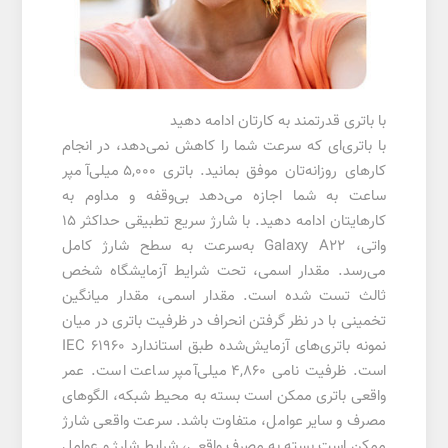
با باتری قدرتمند به کارتان ادامه دهید
با باتری‌ای که سرعت شما را کاهش نمی‌دهد، در انجام
کارهای روزانه‌تان موفق بمانید. باتری 5,000 میلی‌آمپر
ساعت به شما اجازه می‌دهد بی‌وقفه و مداوم به
کارهایتان ادامه دهید. با شارژ سریع تطبیقی حداکثر 15
واتی، Galaxy A22 به‌سرعت به سطح شارژ کامل
می‌رسد. مقدار اسمی، تحت شرایط آزمایشگاه شخص
ثالث تست شده است. مقدار اسمی، مقدار میانگین
تخمینی با در نظر گرفتن انحراف در ظرفیت باتری در میان
نمونه باتری‌های آزمایش‌شده طبق استاندارد IEC 61960
است. ظرفیت نامی 4,860 میلی‌آمپر ساعت است. عمر
واقعی باتری ممکن است بسته به محیط شبکه، الگوهای
مصرف و سایر عوامل، متفاوت باشد. سرعت واقعی شارژ
ممکن است بسته به مصرف واقعی، شرایط شارژ و عوامل