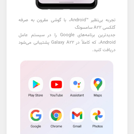
تجربه بی‌نظیر Android™‎، با گوشی مقرون به صرفه
گلکسی A22 سامسونگ
جدیدترین برنامه‌های Google را در سیستم عامل
Android، که کاملاً در Galaxy A22 پشتیبانی می‌شود
دریافت کنید.