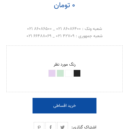
0 تومان
شعبه ونک : 86086400 021 _ 86086500 021
شعبه جمهوری : 42709 021 _ 66488069 021
رنگ مورد نظر
خرید اقساطی
اشتراک گذاری: