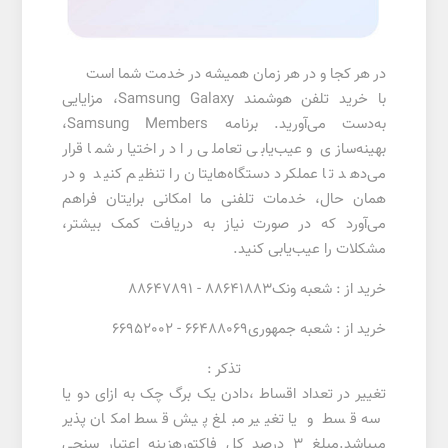
در هر کجا و در هر زمان همیشه در خدمت شما است
با خرید تلفن هوشمند Samsung Galaxy، مزایایی
به‌دست می‌آورید. برنامه Samsung Members،
بهینه‌سازی و عیب‌یابی تعاملی را در اختیار شما قرار
می‌دهد تا عملکرد دستگاه‌هایتان را تنظیم کنید و در
همان حال، خدمات تلفنی ما امکانی برایتان فراهم
می‌آورد که در صورت نیاز به دریافت کمک بیشتر،
مشکلات را عیب‌یابی کنید.
خرید از : شعبه ونک88641883 - 88647891
خرید از : شعبه جمهوری66488069 - 66952002
تذکر :
تغییر در تعداد اقساط ،دادن یک برگ چک به ازای دو یا
سه قسط و یا تغییر مبلغ پیش قسط امکان پذیر
میباشد.مبلغ 3 درصد کل فاکتورهزینه اعتبار سنجی