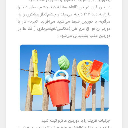
با دوربین فوق عریض، تصویر را کامل دریافت کنید
دوربین فوق عریض 8MP مشابه دید چشم انسان دنیا را
با زاویه دید 123 درجه می‌بیند و چشم‌انداز بیشتری را به
هرآنچه با دوربین ضبط می‌کنید می‌افزاید. تجربه کار با
دوربین فوق عریض (عکاسی/فیلمبرداری) فقط در
دوربین عقب پشتیبانی می‌شود.
جزئیات ظریف را با دوربین ماکرو ثبت کنید
با دوربین ماکرو 2MP به صحنه نزدیک شوید و جزئیات