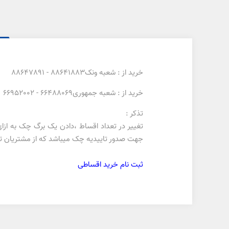
خرید از : شعبه ونک88641883 - 88647891
خرید از : شعبه جمهوری66488069 - 66952002
تذکر :
جهت صدور تاییدیه چک میباشد که از مشتریان تای
ثبت نام خرید اقساطی