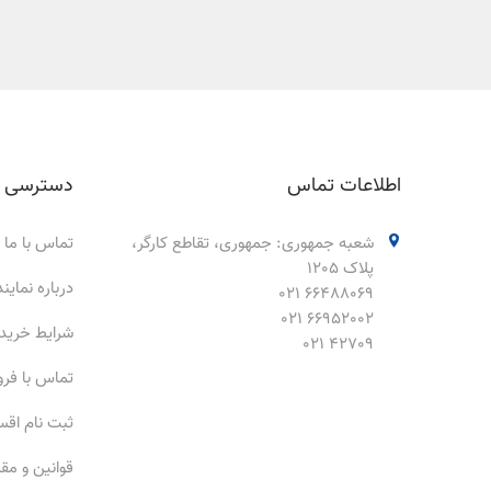
اطلاعات تماس
دسترسی 
شعبه جمهوری: جمهوری، تقاطع کارگر،
تماس با ما
پلاک 1205
درباره نمای
66488069 021
66952002 021
شرایط خرید
42709 021
تماس با فر
ثبت نام اق
قوانین و مق