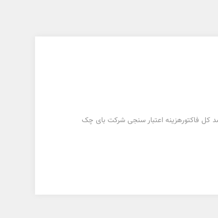
د اقساط ،دادن یک برگ چک به ازای دو یا سه قسط و یا تغییر مبلغ پیش قسط امکان پذیر میباشد.مبلغ 3 درصد کل فاکتورهزینه اعتبار سنجی شرکت بای چک