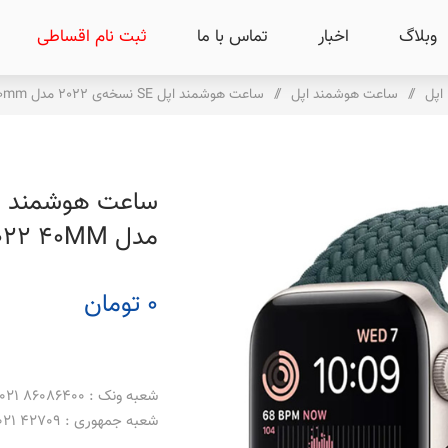
وبلاگ
اخبار
تماس با ما
ثبت نام اقساطی
اپل
/
ساعت هوشمند اپل
/
ساعت هوشمند اپل SE نسخه‌ی 2022 مدل Apple Watch SE 2022 40mm
مدل APPLE WATCH SE 2022 40MM
0 تومان
شعبه ونک : 86086400 021 _ 86086500 021
شعبه جمهوری : 42709 021 _ 66488069 021