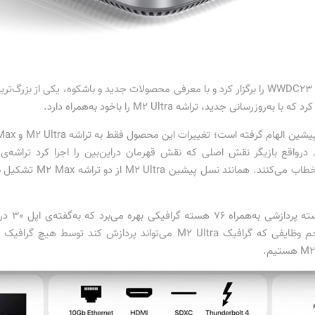
غول فناوری مستقر در کوپرتینو با دستی پر رویداد WWDC23 را برگزار کرد و با معرفی محصولات جدید و 
ی جدید، تراشه M2 Ultra را باخود به‌همراه دارد.
قدرتمندتر
داشت. طبق ادعای شرکت آمریکایی، حداکثر حجم وظایفی که گرافیک M2 Ultra م