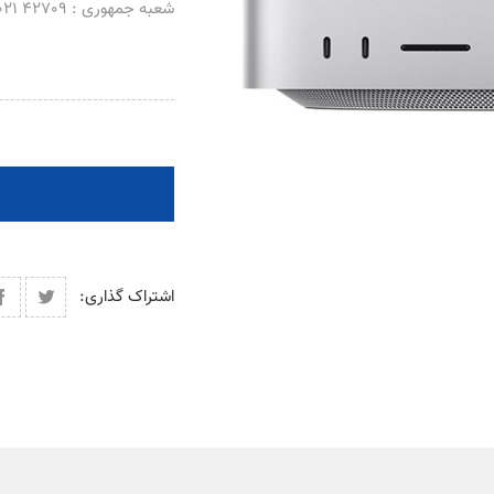
شعبه جمهوری : 42709 021 _ 66488069 021
اشتراک گذاری: