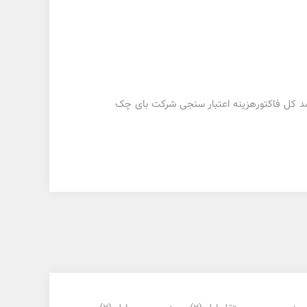
د اقساط ،دادن یک برگ چک به ازای دو یا سه قسط و یا تغییر مبلغ پیش قسط امکان پذیر میباشد.مبلغ 3 درصد کل فاکتورهزینه اعتبار سنجی شرکت بای چک