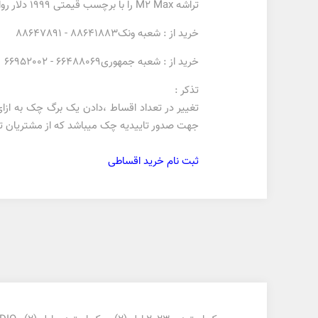
تراشه M2 Max را با برچسب قیمتی 1999 دلار روانه‌ی بازار می‌کند.
خرید از : شعبه ونک88641883 - 88647891
خرید از : شعبه جمهوری66488069 - 66952002
تذکر :
جهت صدور تاییدیه چک میباشد که از مشتریان تای
ثبت نام خرید اقساطی