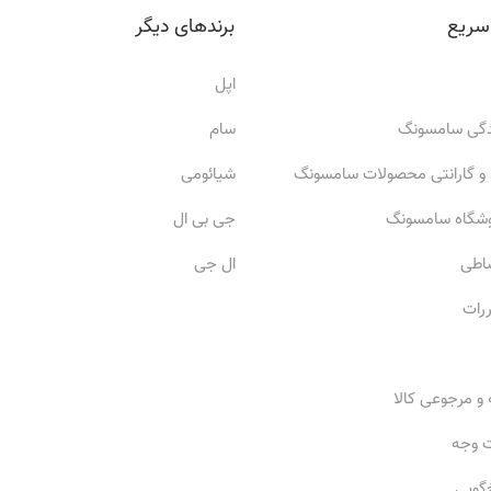
سریع
برندهای دیگر
اپل
ندگی سامسونگ
سام
 و گارانتی محصولات سامسونگ
شیائومی
وشگاه سامسونگ
جی بی ال
ساطی
ال جی
ررات
 و مرجوعی کالا
ت وجه
گویی