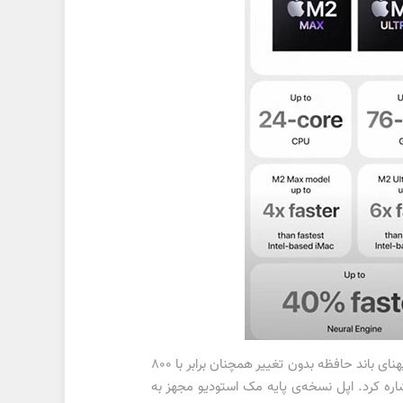
تراشه‌ی M2 Ultra اپل از حداکثر رم 192 گیگابایتی بهره می‌برد که نسبت‌به نسل پیشین 50 درصد افزایش را تجربه کرده است. پهنای باند حافظه بدون تغییر همچنان برابر با 800
 M2 Ultra می‌توان به واحد عصبی 32 هسته‌ای و 134 میلیارد ترانزیستور اشاره کرد. اپل نسخه‌ی پایه مک استودیو مجهز به