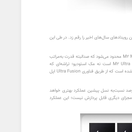
باشکوه، یکی از بزرگ‌ترین رویدادهای سال‌های اخیر را رقم زد. در طی این
اپل در طراحی مک استودیو جدید از طراحی نسل پیشین الهام گرفته است؛ تغییرات این محصول فقط به تراشه M2 Ultra و M2 Max محدود می‌شود که صدالبته قدرت به‌مراتب
بیشتری نسبت‌به نسخه‌ی قدیمی به‌همراه دارد. درواقع بازیگر نقش اصلی که نقش قهرمان دراین‌بین را اجرا کرد تراشه‌ی M2 Ultra است نه مک استودیو؛ تراشه‌ای که
کوپرتینونشین‌ها آن را «هیولای دنیای تراشه‌ها» خطاب می‌کنند. همانند نسل پیشین M2 Ultra از دو تراشه M2 Max تشکیل شده است که از طریق فناوری Ultra Fusion اپل
ین نسخه‌ی تراشه جدید اپل از 24 هسته پردازشی به‌همراه 76 هسته گرافیکی بهره می‌برد که به‌گفته‌ی اپل 30 درصد نسبت‌به نسل پیشین عملکرد بهتری خواهد
ی‌تواند پردازش کند توسط هیچ گرافیک مجزای دیگری قابل پردازش نیست؛ این عملکرد