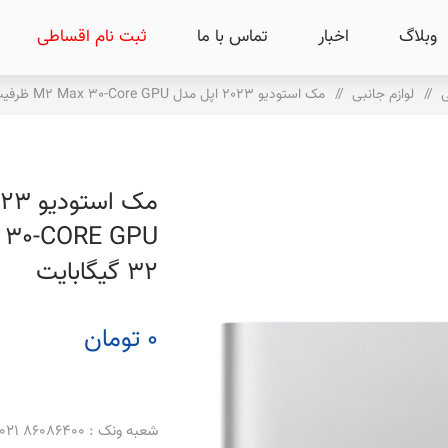
وبلاگ
اخبار
تماس با ما
ثبت نام اقساطی
ی
/
لوازم جانبی
/
مک استودیو 2023 اپل مدل M2 Max 30-Core GPU ظرفیت 512 ترابایت و رم 32 گیگابایت
32 گیگابایت
0 تومان
شعبه ونک : 86086400 021 _ 86086500 021