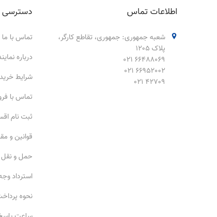
اطلاعات تماس
دسترسی 
شعبه جمهوری: جمهوری، تقاطع کارگر،
تماس با ما
پلاک 1205
درباره نمای
66488069 021
66952002 021
شرایط خرید
42709 021
تماس با فر
ثبت نام اق
قوانین و مق
حمل و نقل
استرداد وجه
نحوه پرداخ
ساعت پاسخ‌