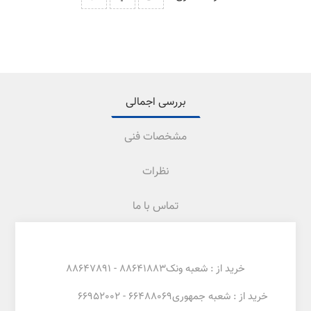
بررسی اجمالی
مشخصات فنی
نظرات
تماس با ما
خرید از : شعبه ونک88641883 - 88647891
خرید از : شعبه جمهوری66488069 - 66952002