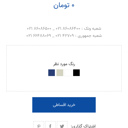
0 تومان
شعبه ونک : 86086400 021 _ 86086500 021
شعبه جمهوری : 42709 021 _ 66488069 021
رنگ مورد نظر
خرید اقساطی
اشتراک گذاری: