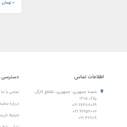
0 تومان
اطلاعات تماس
دسترسی 
شعبه جمهوری: جمهوری، تقاطع کارگر،
تماس با ما
پلاک 1205
درباره نمای
66488069 021
66952002 021
شرایط خرید
42709 021
تماس با فر