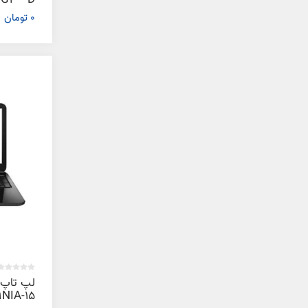
G3 - D
0 تومان
15-BA069NIA