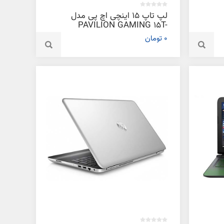
لپ تاپ 15 اینچی اچ پی مدل
PAVILION GAMING 15T-
AK049- C
0 تومان