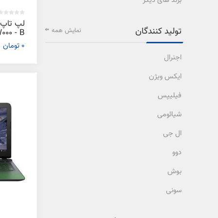
برند های دیگر
تولید کنندگان
نمایش همه
000 - B
0 تومان
اجنرال
ایکس ویژن
فیلیپس
شیائومی
ال جی
دوو
بوش
سونی