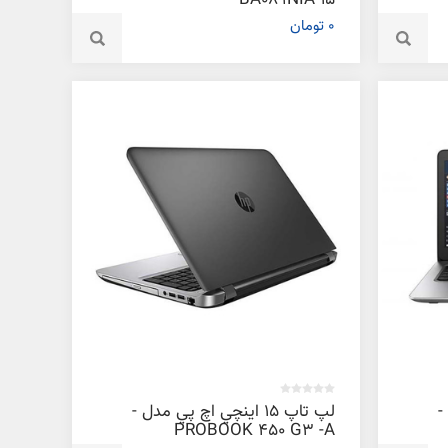
15-BA089NIA
0 تومان
 -
لپ تاپ 15 اينچي اچ پي مدل -
PROBOOK 450 G3 -A