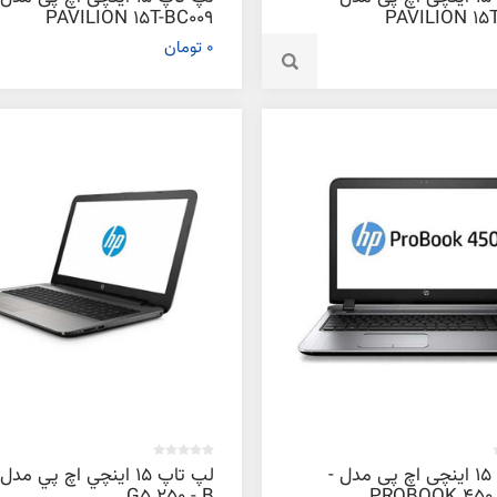
PAVILION 15T-BC009
PAVILION 15
GAMING - A
GAMI
0 تومان
لپ تاپ 15 اینچی اچ پی مدل -
لپ تاپ 15 اينچي اچ پي مدل