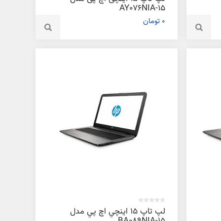
15-AY076NIA
0 تومان
لپ تاپ 15 اينچي اچ پي مدل