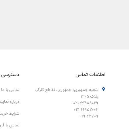
اطلاعات تماس
دسترسی 
شعبه جمهوری: جمهوری، تقاطع کارگر،
تماس با ما
پلاک 1205
درباره نمای
66488069 021
66952002 021
شرایط خرید
42709 021
تماس با فر