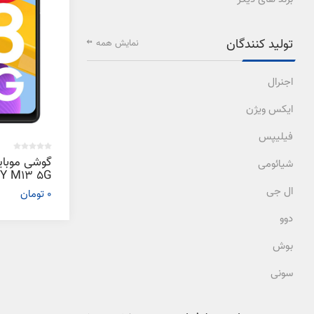
تولید کنندگان
نمایش همه
اجنرال
ایکس ویژن
فیلیپس
گوشی موبا
شیائومی
ال جی
0 تومان
گیگابایت
دوو
بوش
سونی