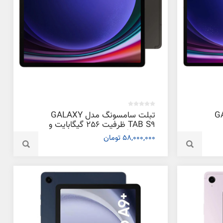
GALAXY
تبلت سامسونگ مدل GALAXY
TAB S9 ظرفیت 256 گیگابایت و
رم 12 گیگابایت
58,000,000 تومان