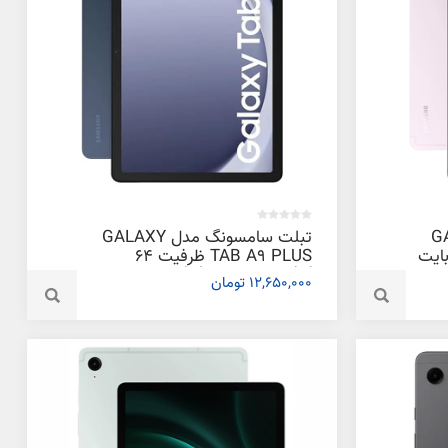
GALAXY
تبلت سامسونگ مدل GALAXY
 128 گیگابایت
TAB A9 PLUS ظرفیت 64
گیگابایت و رم 4 گیگابایت
12,650,000 تومان