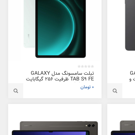
GALAXY
تبلت سامسونگ مدل GALAXY
بایت و
TAB S9 FE ظرفیت 256 گیگابایت
و رم 8 گیگابایت
0 تومان