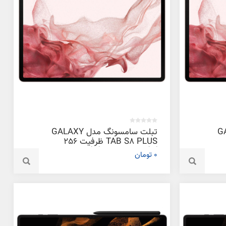
GALAXY
تبلت سامسونگ مدل GALAXY
TAB S8 PLUS ظرفیت 256
گیگابایت و رم 12 گیگابایت
0 تومان