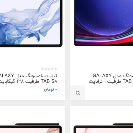
تبلت سامسونگ مدل GALAXY
تبلت سامسونگ مدل 
TAB S9 ULTRA ظرفیت 1 ترابایت
TAB S8 ظرفیت 128 گیگا
رم 8 گیگابایت
0 تومان