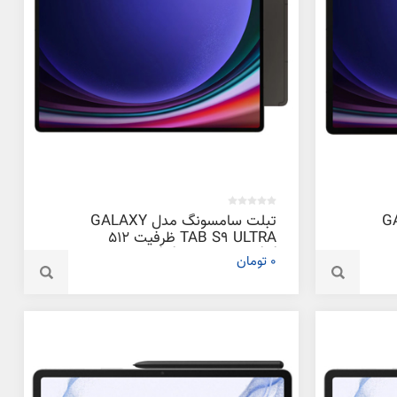
GALAXY
تبلت سامسونگ مدل GALAXY
TAB S9 ULTRA ظرفیت 512
گیگابایت و رم 12 گیگابایت
0 تومان