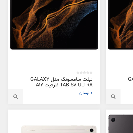
GALAXY
تبلت سامسونگ مدل GALAXY
2
TAB S8 ULTRA ظرفیت 512
گیگابایت و رم 16 گیگابایت
0 تومان