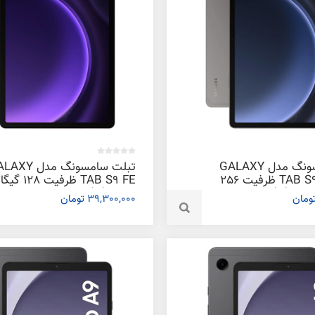
تبلت سامسونگ مدل GALAXY
تبلت سامسونگ مدل 
TAB S9 FE PLUS ظرفیت 256
TAB S9 FE ظرفیت
ابایت
و رم 6 گیگابایت
39,300,000 تومان