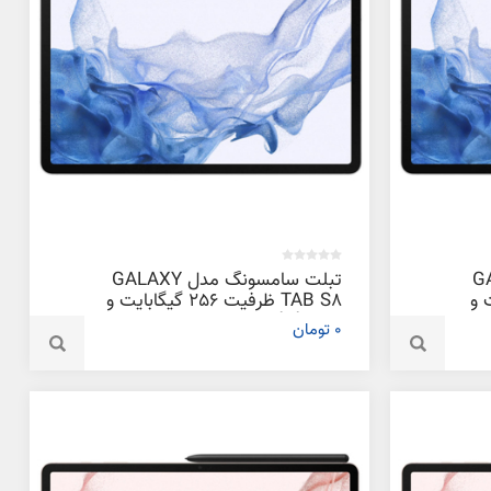
GALAXY
تبلت سامسونگ مدل GALAXY
بایت و
TAB S8 ظرفیت 256 گیگابایت و
رم 12 گیگابایت
0 تومان