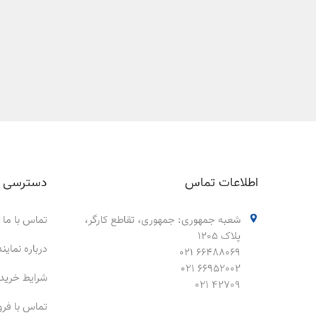
اطلاعات تماس
دسترسی 
شعبه جمهوری: جمهوری، تقاطع کارگر،
تماس با ما
پلاک 1205
درباره نمای
66488069 021
66952002 021
شرایط خرید
42709 021
تماس با فر