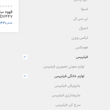
اسنوا
قهوه سا
D7447
تی سی ال
1,430,000 توما
اجنرال
ایکس ویژن
هومکس
فیلیپس
لوازم صوتی تصویری فیلیپس
لوازم خانگی فیلیپس
جاروبرقی فیلیپس
جاروشارژی فیلیپس
سرخ کن فیلیپس