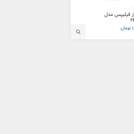
ز فیلیپس مدل
H
ن