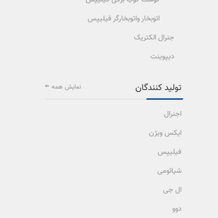
اتوبخار واتوبخارگر فیلیپس
جنرال الکتریک
دیپوینت
تولید کنندگان
نمایش همه
اجنرال
ایکس ویژن
فیلیپس
شیائومی
ال جی
دوو