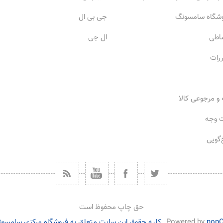
وشگاه سامسونگ
جی بی ال
ساطی
ال جی
ررات
 و مرجوعی کالا
ت وجه
گویی
حق چاپ محفوظ است
nop
Powered by
کلیه حقوق این سایت متعلق به فروشگاه مرکزی سامسون