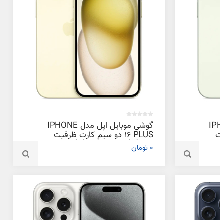
دل IPHONE
گوشی موبایل اپل مدل IPHONE
ت
16 PLUS دو سیم‌ کارت ظرفیت
256 گیگابایت و رم 6 گیگابایت
0 تومان