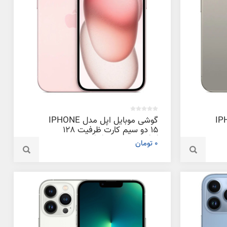
دل IPHONE
گوشی موبایل اپل مدل IPHONE
15 دو سیم‌ کارت ظرفیت 128
گیگابایت و رم 6 گیگابایت
0 تومان