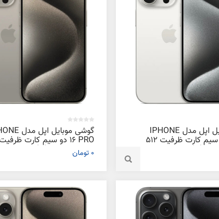
گوشی موبایل اپل مدل IPHONE
گوشی موبایل اپل م
16 PRO دو سیم‌ کارت ظرفیت 512
ابایت
ترابایت و رم 8 گیگابایت
0 تومان