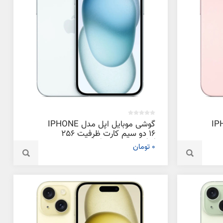
دل IPHONE
گوشی موبایل اپل مدل IPHONE
16 دو سیم‌ کارت ظرفیت 256
گیگابایت و رم 6 گیگابایت
0 تومان