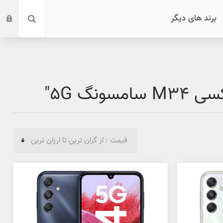
برند های دیگر
گ 5G"