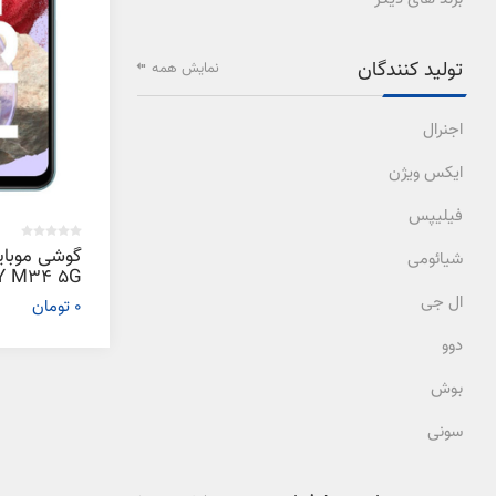
تولید کنندگان
نمایش همه
اجنرال
ایکس ویژن
فیلیپس
گوشی موبا
شیائومی
ال جی
0 تومان
گیگابایت
دوو
بوش
سونی