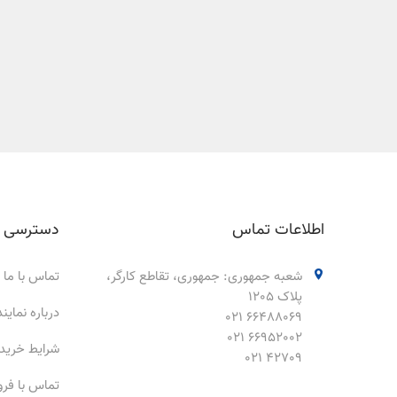
اطلاعات تماس
دسترسی 
شعبه جمهوری: جمهوری، تقاطع کارگر،
تماس با ما
پلاک 1205
درباره نمای
66488069 021
66952002 021
شرایط خرید
42709 021
تماس با فر