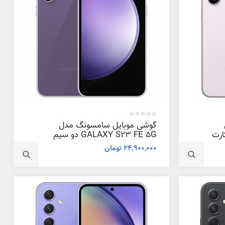
گوشی موبایل سامسونگ مدل
یم کارت
GALAXY S23 FE 5G دو سیم
کارت ظرفیت 256 گیگابایت و رم 8
24,900,000 تومان
گیگابایت