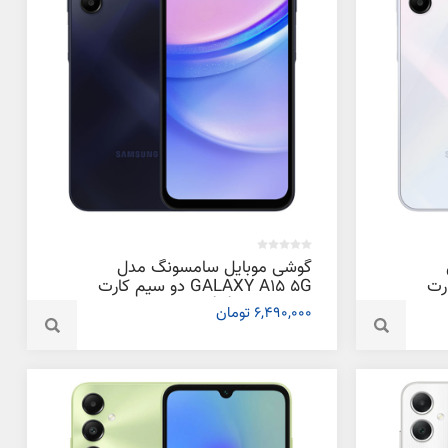
گوشی موبایل سامسونگ مدل
 کارت
GALAXY A15 5G دو سیم کارت
ظرفیت 128 گیگابایت و رم 4
6,490,000 تومان
گیگابایت