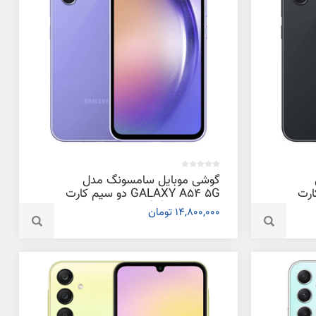
گوشی موبایل سامسونگ مدل
یم کارت
GALAXY A54 5G دو سیم کارت
ظرفیت 128 گیگابایت و رم 8
14,800,000 تومان
گیگابایت