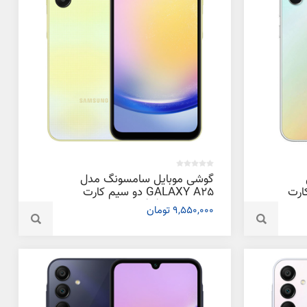
گوشی موبایل سامسونگ مدل
یم کارت
GALAXY A25 دو سیم کارت
ظرفیت 128 گیگابایت و رم 6
9,550,000 تومان
گیگابایت