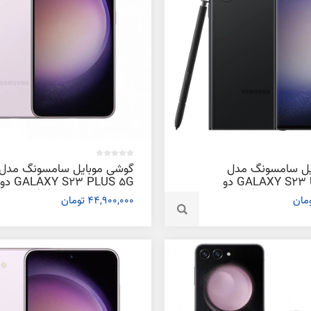
یل سامسونگ مدل
گوشی موبایل سامسونگ مدل
GALAXY S23 ULTRA 5G دو
3 PLUS 5G
سیم کارت ظرفیت 256 گیگابایت و
44,900,000 تومان
گیگابایت