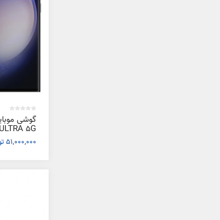
گوشی موبا
51,000,000 تومان
رم 12 گیگابایت