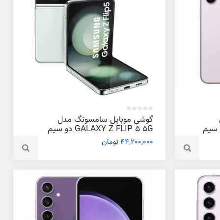
گوشی موبایل سامسونگ مدل
GALAXY S2 دو سیم
GALAXY Z FLIP 5 5G دو سیم
کارت ظرفیت 256 گیگابایت و رم 8
کارت ظرفیت 512 گیگابایت و رم 8
44,200,000 تومان
گیگابایت