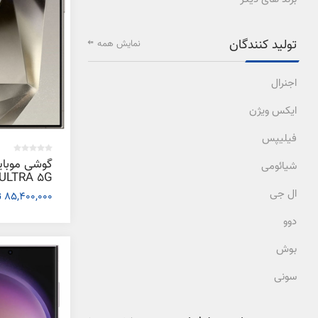
تولید کنندگان
نمایش همه
اجنرال
ایکس ویژن
فیلیپس
گوشی موبا
شیائومی
ال جی
85,400,000 تومان
رم 12 گیگابایت
دوو
بوش
سونی