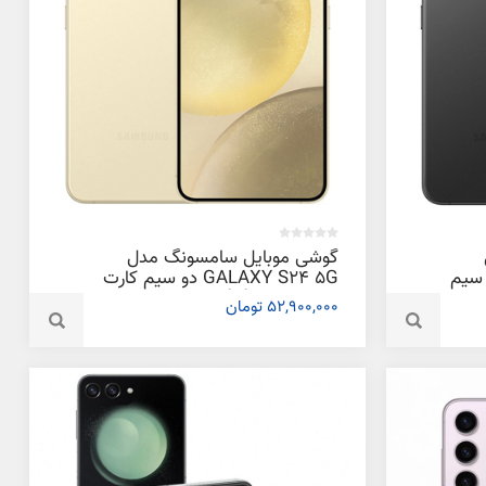
گوشی موبایل سامسونگ مدل
GALAXY S دو سیم
GALAXY S24 5G دو سیم کارت
 و رم
ظرفیت 256 گیگابایت و رم 8
52,900,000 تومان
گیگابایت