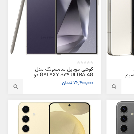
گوشی موبایل سامسونگ مدل
GALAXY دو سیم
GALAXY S24 ULTRA 5G دو
 و رم
سیم کارت ظرفیت 256 گیگابایت و
72,400,000 تومان
رم 12 گیگابایت